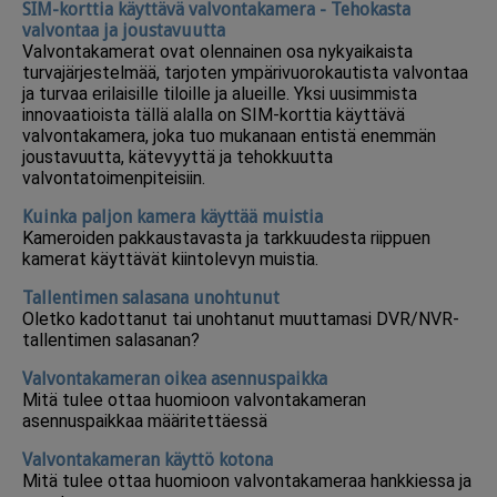
SIM-korttia käyttävä valvontakamera - Tehokasta
valvontaa ja joustavuutta
Valvontakamerat ovat olennainen osa nykyaikaista
turvajärjestelmää, tarjoten ympärivuorokautista valvontaa
ja turvaa erilaisille tiloille ja alueille. Yksi uusimmista
innovaatioista tällä alalla on SIM-korttia käyttävä
valvontakamera, joka tuo mukanaan entistä enemmän
joustavuutta, kätevyyttä ja tehokkuutta
valvontatoimenpiteisiin.
Kuinka paljon kamera käyttää muistia
Kameroiden pakkaustavasta ja tarkkuudesta riippuen
kamerat käyttävät kiintolevyn muistia.
Tallentimen salasana unohtunut
Oletko kadottanut tai unohtanut muuttamasi DVR/NVR-
tallentimen salasanan?
Valvontakameran oikea asennuspaikka
Mitä tulee ottaa huomioon valvontakameran
asennuspaikkaa määritettäessä
Valvontakameran käyttö kotona
Mitä tulee ottaa huomioon valvontakameraa hankkiessa ja