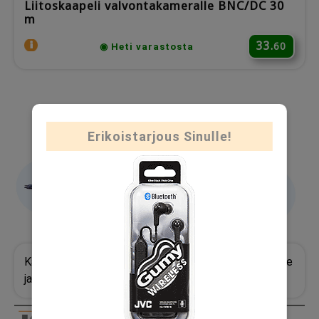
Liitoskaapeli valvontakameralle BNC/DC 30
m
33.
60
◉ Heti varastosta
Erikoistarjous Sinulle!
Kaapelit, sovittimet ja virtalähteet valvontakameroille
ja -järjestelmille