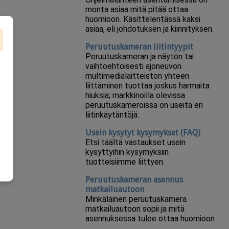
monta asiaa mitä pitää ottaa
huomioon. Käsittelentässä kaksi
asiaa, eli johdotuksen ja kiinnityksen.
Peruutuskameran liitintyypit
Peruutuskameran ja näytön tai
vaihtoehtoisesti ajoneuvon
multimedialaitteiston yhteen
liittäminen tuottaa joskus harmaita
hiuksia; markkinoilla olevissa
peruutuskameroissa on useita eri
liitinkäytäntöjä.
n
Usein kysytyt kysymykset (FAQ)
Etsi täältä vastaukset usein
kysyttyihin kysymyksiin
tuotteisiimme liittyen.
Peruutuskameran asennus
matkailuautoon
Minkälainen peruutuskamera
matkailuautoon sopii ja mitä
asennuksessa tulee ottaa huomioon