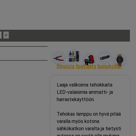
Laaja valikoima tehokkaita
LED-valaisimia ammatti- ja
harrastekäyttöön.
Tehokas lamppu on hyvä pitää
varalla myös kotona
sähkökatkon varalta ja tietysti
autossa on syytä olla mukana