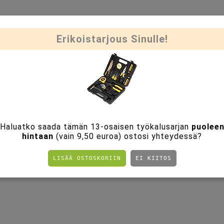
Erikoistarjous Sinulle!
Haluatko saada tämän 13-osaisen työkalusarjan
puolee
hintaan
(vain 9,50 euroa) ostosi yhteydessä?
LISÄÄ OSTOSKORIIN
EI KIITOS