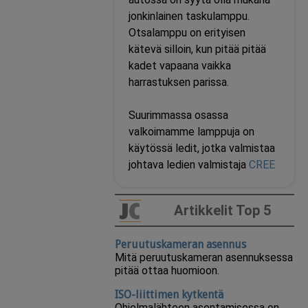
jonkinlainen taskulamppu.
Otsalamppu on erityisen
kätevä silloin, kun pitää pitää
kadet vapaana vaikka
harrastuksen parissa.
Suurimmassa osassa
valkoimamme lamppuja on
käytössä ledit, jotka valmistaa
johtava ledien valmistaja
CREE
Artikkelit Top 5
Peruutuskameran asennus
Mitä peruutuskameran asennuksessa
pitää ottaa huomioon.
ISO-liittimen kytkentä
Ohjelmalähteen asentamisessa on