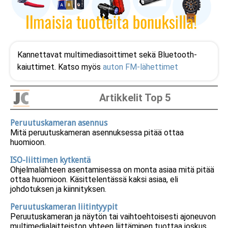
Kannettavat multimediasoittimet sekä Bluetooth-
kaiuttimet. Katso myös
auton FM-lähettimet
Artikkelit Top 5
Erikoistarjous Sinulle!
Peruutuskameran asennus
Mitä peruutuskameran asennuksessa pitää ottaa
Haluatko saada tämän 63-osaisen
huomioon.
väännin- ja bitsisarjan
puoleen hintaan
(vain 11,00 euroa) ostosi yhteydessä?
LISÄÄ OSTOSKORIIN
EI KIITOS
ISO-liittimen kytkentä
Ohjelmalähteen asentamisessa on monta asiaa mitä pitää
ottaa huomioon. Käsittelentässä kaksi asiaa, eli
johdotuksen ja kiinnityksen.
Peruutuskameran liitintyypit
Peruutuskameran ja näytön tai vaihtoehtoisesti ajoneuvon
multimedialaitteiston yhteen liittäminen tuottaa joskus