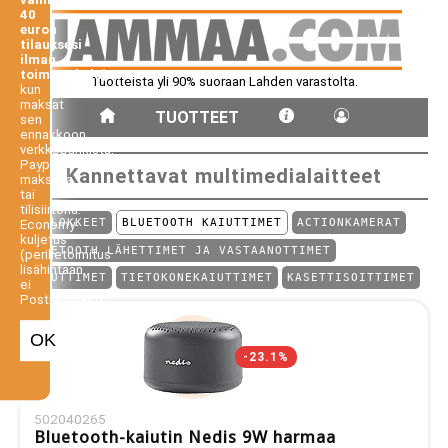
40
euron
tilauksesi
ilman
toimituskuluja,
Tuotteista yli 90% suoraan Lahden varastolta.
kun
maksat
TUOTTEET
sen
ennakkoon
verkkopankista,
Paypal-
Kannettavat multimedialaitteet
maksuna
tai
tilisiirtona.
KUULOKKEET
BLUETOOTH KAIUTTIMET
ACTIONKAMERAT
Economy-
kuljetus
BLUETOOTH LÄHETTIMET JA VASTAANOTTIMET
(perilletoimitus
lisähintaan,
KAIUTTIMET
TIETOKONEKAIUTTIMET
KASETTISOITTIMET
ei
Postiennakko).
OK
-23.1%
502040265
Bluetooth-kaiutin Nedis 9W harmaa