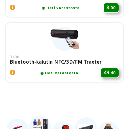
8.
00
◉ Heti varastosta
B106
Bluetooth-kaiutin NFC/3D/FM Traxter
49.
40
◉ Heti varastosta