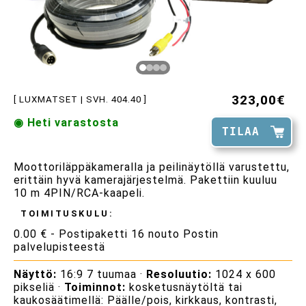
323,00€
[ LUXMATSET | SVH. 404.40 ]
◉ Heti varastosta
TILAA
Moottoriläppäkameralla ja peilinäytöllä varustettu,
erittäin hyvä kamerajärjestelmä. Pakettiin kuuluu
10 m 4PIN/RCA-kaapeli.
TOIMITUSKULU:
0.00 € - Postipaketti 16 nouto Postin
palvelupisteestä
Näyttö:
16:9 7 tuumaa ·
Resoluutio:
1024 x 600
pikseliä ·
Toiminnot:
kosketusnäytöltä tai
kaukosäätimellä: Päälle/pois, kirkkaus, kontrasti,