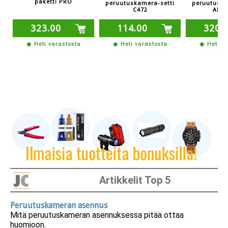
paketti PRO
peruutuskamera-setti
peruutuska
C472
AHD 
323.00
114.00
320.
◉ Heti varastosta
◉ Heti varastosta
◉ Heti v
Artikkelit Top 5
Peruutuskameran asennus
Mitä peruutuskameran asennuksessa pitää ottaa
huomioon.