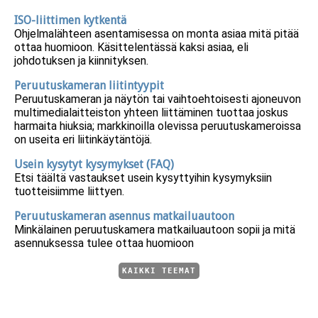
ISO-liittimen kytkentä
Ohjelmalähteen asentamisessa on monta asiaa mitä pitää
ottaa huomioon. Käsittelentässä kaksi asiaa, eli
johdotuksen ja kiinnityksen.
Peruutuskameran liitintyypit
Peruutuskameran ja näytön tai vaihtoehtoisesti ajoneuvon
multimedialaitteiston yhteen liittäminen tuottaa joskus
harmaita hiuksia; markkinoilla olevissa peruutuskameroissa
on useita eri liitinkäytäntöjä.
Usein kysytyt kysymykset (FAQ)
Etsi täältä vastaukset usein kysyttyihin kysymyksiin
tuotteisiimme liittyen.
Peruutuskameran asennus matkailuautoon
Minkälainen peruutuskamera matkailuautoon sopii ja mitä
asennuksessa tulee ottaa huomioon
KAIKKI TEEMAT