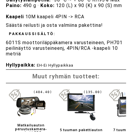
Paino:
490 g ·
Koko:
120 (L) x 90 (K) x 90 (S) mm
Kaapeli
10M kaapeli 4PIN -> RCA
Säästä reilusti ja osta valmiina pakettina!
PAKKAUSSISÄLTÖ:
6011S moottoriläppäkamera varusteineen, PH701
peilinäyttö varusteineenj, 4PIN/RCA -kaapeli 10
metriä
Hyllypaikka:
EH-Ei Hyllypaikkaa
Muut ryhmän tuotteet:
(404.40)
(135.00)
Matkailuauton
peruutuskamera-
5 tuuman pakettiauton
7 tuuman