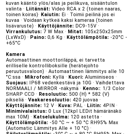
kuvan kääntö ylös/alas ja peilikuva, sisääntulon
valinta ·
Liitännät:
Video RCA x 2 (toinen naaras,
toinen koiras)·
Kaiutin:
Ei · Toimii peilinä jos ei
kuvaa · Voidaan kytkeä kaksi kameraa (toinen
lisävaruste) ·
Käyttöjännite:
DC9-15V ·
Virrankulutus:
7 W Max ·
Mitat:
105x250x25mm
(LxWxD) ·
Paino:
0,6 Kg ·
Käyttölämpötila:
-20°C -
+65°C
Kamera
Automaattinen moottoriläppä, ei tarvetta
erilliselle kontrolliboksille (herätejohto
peruutusvaloon) · Automaattinen lämmitys alle 10
°C:ssa ·
Mikrofoni:
Kyllä ·
Kuori:
Alumiiniseos ·
Suojaus:
IP68 vedenkestävä ja 10G · Vaihdettava
NORMAALI / MIRROR -näkymä ·
Kenno:
: 1/3 Color
SHARP CCD ·
Resoluutio:
500 (H) * 582 (V)
pikseliä ·
Vaakaresoluutio:
420 juovaa ·
Käyttöjännite:
12 V ·
Kuva:
PAL ·
Liitin:
4PIN ·
Minimivalaistus:
0 Lux (12kpl LEDit hämäränäkö
max 10M) ·
Katselukulma:
120 astetta ·
Käyttölämpötila:
-50 °C ~ + 50 °C RH95% Max
(Automatic Lämmitys Alle + 10 °C) ·
Säilytyslämpötila:
-30° C ~ + 80 °C RH95% Max ·