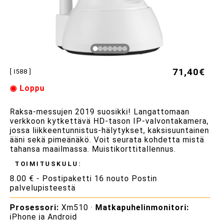
71,40€
[ I588 ]
◉ Loppu
Raksa-messujen 2019 suosikki! Langattomaan
verkkoon kytkettävä HD-tason IP-valvontakamera,
jossa liikkeentunnistus-hälytykset, kaksisuuntainen
ääni sekä pimeänäkö. Voit seurata kohdetta mistä
tahansa maailmassa. Muistikorttitallennus.
TOIMITUSKULU:
8.00 € - Postipaketti 16 nouto Postin
palvelupisteestä
Prosessori:
Xm510 ·
Matkapuhelinmonitori:
iPhone ja Android