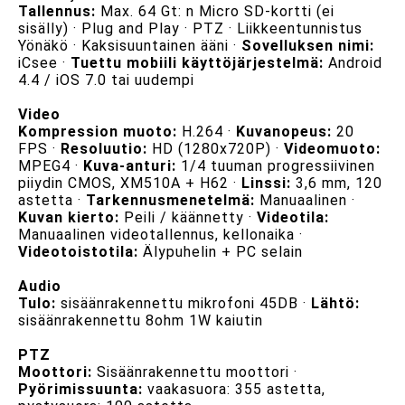
Tallennus:
Max. 64 Gt: n Micro SD-kortti (ei
sisälly) · Plug and Play · PTZ · Liikkeentunnistus
Yönäkö · Kaksisuuntainen ääni ·
Sovelluksen nimi:
iCsee ·
Tuettu mobiili käyttöjärjestelmä:
Android
4.4 / iOS 7.0 tai uudempi
Video
Kompression muoto:
H.264 ·
Kuvanopeus:
20
FPS ·
Resoluutio:
HD (1280x720P) ·
Videomuoto:
MPEG4 ·
Kuva-anturi:
1/4 tuuman progressiivinen
piiydin CMOS, XM510A + H62 ·
Linssi:
3,6 mm, 120
astetta ·
Tarkennusmenetelmä:
Manuaalinen ·
Kuvan kierto:
Peili / käännetty ·
Videotila:
Manuaalinen videotallennus, kellonaika ·
Videotoistotila:
Älypuhelin + PC selain
Audio
Tulo:
sisäänrakennettu mikrofoni 45DB ·
Lähtö:
sisäänrakennettu 8ohm 1W kaiutin
PTZ
Moottori:
Sisäänrakennettu moottori ·
Pyörimissuunta:
vaakasuora: 355 astetta,