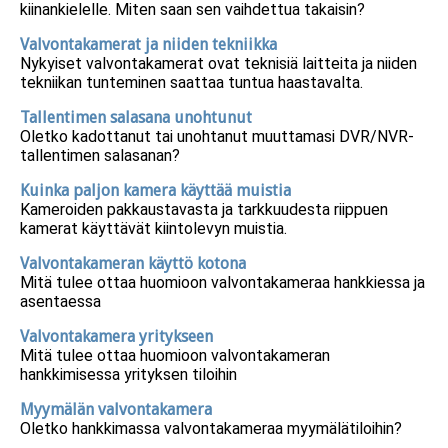
kiinankielelle. Miten saan sen vaihdettua takaisin?
Valvontakamerat ja niiden tekniikka
Nykyiset valvontakamerat ovat teknisiä laitteita ja niiden
tekniikan tunteminen saattaa tuntua haastavalta.
Tallentimen salasana unohtunut
Oletko kadottanut tai unohtanut muuttamasi DVR/NVR-
tallentimen salasanan?
Kuinka paljon kamera käyttää muistia
Kameroiden pakkaustavasta ja tarkkuudesta riippuen
kamerat käyttävät kiintolevyn muistia.
Valvontakameran käyttö kotona
Mitä tulee ottaa huomioon valvontakameraa hankkiessa ja
asentaessa
Valvontakamera yritykseen
Mitä tulee ottaa huomioon valvontakameran
hankkimisessa yrityksen tiloihin
Myymälän valvontakamera
Oletko hankkimassa valvontakameraa myymälätiloihin?