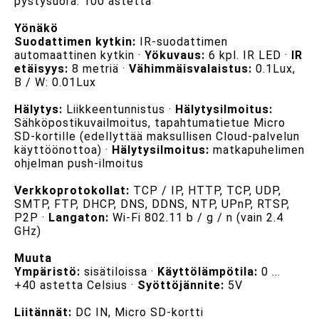
pystysuora: 100 astetta
Yönäkö
Suodattimen kytkin:
IR-suodattimen
automaattinen kytkin ·
Yökuvaus:
6 kpl. IR LED ·
IR
etäisyys:
8 metriä ·
Vähimmäisvalaistus:
0.1Lux,
B / W: 0.01Lux
Hälytys:
Liikkeentunnistus ·
Hälytysilmoitus:
Sähköpostikuvailmoitus, tapahtumatietue Micro
SD-kortille (edellyttää maksullisen Cloud-palvelun
käyttöönottoa) ·
Hälytysilmoitus:
matkapuhelimen
ohjelman push-ilmoitus
Verkkoprotokollat:
TCP / IP, HTTP, TCP, UDP,
SMTP, FTP, DHCP, DNS, DDNS, NTP, UPnP, RTSP,
P2P ·
Langaton:
Wi-Fi 802.11 b / g / n (vain 2.4
GHz)
Muuta
Ympäristö:
sisätiloissa ·
Käyttölämpötila:
0 ...
+40 astetta Celsius ·
Syöttöjännite:
5V
Liitännät:
DC IN, Micro SD-kortti