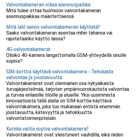
Valvontakameran oikea asennuspaikka
Mitä tulee ottaa huomioon valvontakameran
asennuspaikkaa määritettäessä
Mitä laki sanoo valvontakameran käytöstä?
Saako valvontakameran asentaa mihin tahansa vai
rajoitetaanko käyttö laissa?
4G-valvontakamerat
Olisiko 4G-kamera langattomalla GSM-yhteydellä sinulle
sopiva?
SIM-korttia käyttävä valvontakamera - Tehokasta
valvontaa ja joustavuutta
Valvontakamerat ovat olennainen osa nykyaikaista
turvajärjestelmää, tarjoten ympärivuorokautista valvontaa
ja turvaa erilaisille tiloille ja alueille. Yksi uusimmista
innovaatioista tällä alalla on SIM-korttia käyttävä
valvontakamera, joka tuo mukanaan entistä enemmän
joustavuutta, kätevyyttä ja tehokkuutta
valvontatoimenpiteisiin.
Kuinka valita sopiva valvontakamera?
Valvontakamerat ovat yleistyneet vauhdilla, eikä niiden