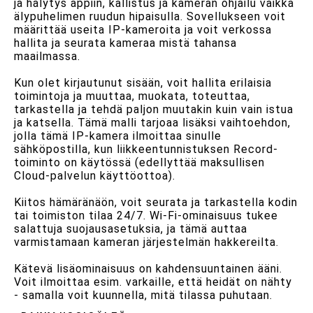
ja hälytys appiin, kallistus ja kameran ohjailu vaikka
älypuhelimen ruudun hipaisulla. Sovellukseen voit
määrittää useita IP-kameroita ja voit verkossa
hallita ja seurata kameraa mistä tahansa
maailmassa.
Kun olet kirjautunut sisään, voit hallita erilaisia
toimintoja ja muuttaa, muokata, toteuttaa,
tarkastella ja tehdä paljon muutakin kuin vain istua
ja katsella. Tämä malli tarjoaa lisäksi vaihtoehdon,
jolla tämä IP-kamera ilmoittaa sinulle
sähköpostilla, kun liikkeentunnistuksen Record-
toiminto on käytössä (edellyttää maksullisen
Cloud-palvelun käyttöottoa).
Kiitos hämäränäön, voit seurata ja tarkastella kodin
tai toimiston tilaa 24/7. Wi-Fi-ominaisuus tukee
salattuja suojausasetuksia, ja tämä auttaa
varmistamaan kameran järjestelmän hakkereilta.
Kätevä lisäominaisuus on kahdensuuntainen ääni.
Voit ilmoittaa esim. varkaille, että heidät on nähty
- samalla voit kuunnella, mitä tilassa puhutaan.