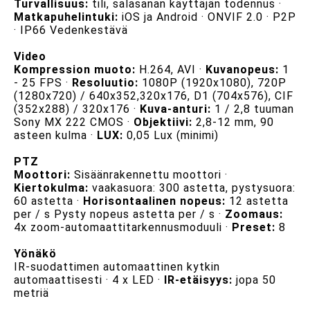
Turvallisuus:
tili, salasanan käyttäjän todennus ·
Matkapuhelintuki:
iOS ja Android · ONVIF 2.0 · P2P
· IP66 Vedenkestävä
Video
Kompression muoto:
H.264, AVI ·
Kuvanopeus:
1
- 25 FPS ·
Resoluutio:
1080P (1920x1080), 720P
(1280x720) / 640x352,320x176, D1 (704x576), CIF
(352x288) / 320x176 ·
Kuva-anturi:
1 / 2,8 tuuman
Sony MX 222 CMOS ·
Objektiivi:
2,8-12 mm, 90
asteen kulma ·
LUX:
0,05 Lux (minimi)
PTZ
Moottori:
Sisäänrakennettu moottori ·
Kiertokulma:
vaakasuora: 300 astetta, pystysuora:
60 astetta ·
Horisontaalinen nopeus:
12 astetta
per / s Pysty nopeus astetta per / s ·
Zoomaus:
4x zoom-automaattitarkennusmoduuli ·
Preset:
8
Yönäkö
IR-suodattimen automaattinen kytkin
automaattisesti · 4 x LED ·
IR-etäisyys:
jopa 50
metriä