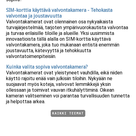
SIM-korttia käyttävä valvontakamera - Tehokasta
valvontaa ja joustavuutta
Valvontakamerat ovat olennainen osa nykyaikaista
turvajärjestelmää, tarjoten ympärivuorokautista valvontaa
ja turvaa erilaisille tiloille ja alueille. Yksi uusimmista
innovaatioista tällä alalla on SIM-korttia käyttävä
valvontakamera, joka tuo mukanaan entistä enemmän
joustavuutta, kätevyyttä ja tehokkuutta
valvontatoimenpiteisiin.
Kuinka valita sopiva valvontakamera?
Valvontakamerat ovat yleistyneet vauhdilla, eikä niiden
käyttö rajoitu enää vain julkisiin tiloihin. Nykyään ne
suojaavat myös koteja, valvovat lemmikkejä yksin
ollessaan ja toimivat vauvan itkuhälyttiminä. Oikean
kameran valitseminen voi parantaa turvallisuuden tunnetta
ja helpottaa arkea.
KAIKKI TEEMAT