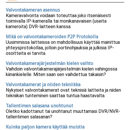
Valvontakameran asennus
Kameravalvonta voidaan toteuttaa joko itsenäisesti
toimivalla IP-kameralla tai monikanavaisen (useita
kameroita) DVR-laitteen kanssa.
Mikä on valvontakameroiden P2P Protokolla
Uusimmissa laitteissa on mahdollisuus käyttää mainittua
yhteysprotokollaa, jolloin portinohjauksia ja julkisia IP-
osoitteita ei tarvita.
Valvontakamerajärjestelmän kielen vaihto
Vaihdoin valvontakamerajärjestelmän kielen vahingossa
kiinankielelle. Miten saan sen vaihdettua takaisin?
Valvontakamerat ja niiden tekniikka
Nykyiset valvontakamerat ovat teknisiä laitteita ja niiden
tekniikan tunteminen saattaa tuntua haastavalta.
Tallentimen salasana unohtunut
Oletko kadottanut tai unohtanut muuttamasi DVR/NVR-
tallentimen salasanan?
Kuinka paljon kamera käyttää muistia