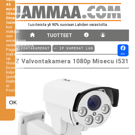
40
euron
tilauksesi
ilman
toimituskuluja,
Tuotteista yli 90% suoraan Lahden varastolta.
kun
maksat
TUOTTEET
sen
ennakkoon
verkkopankista,
⤺ VALVONTAKAMERAT
⤺ IP KAMERAT LAN
Paypal-
maksuna
tai
PTZ Valvontakamera 1080p Misecu i531
tilisiirtona.
Economy-
kuljetus
(perilletoimitus
lisähintaan,
ei
Postiennakko).
OK