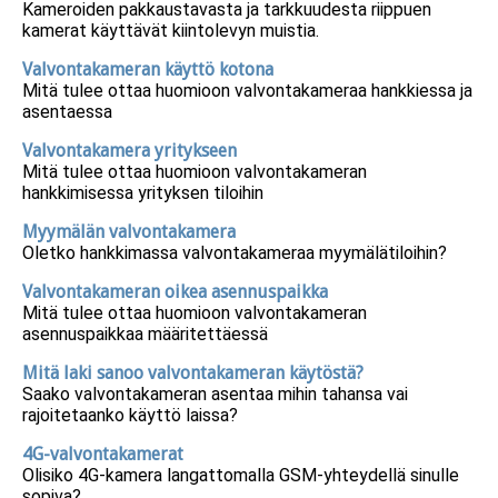
Kameroiden pakkaustavasta ja tarkkuudesta riippuen
kamerat käyttävät kiintolevyn muistia.
Valvontakameran käyttö kotona
Mitä tulee ottaa huomioon valvontakameraa hankkiessa ja
asentaessa
Valvontakamera yritykseen
Mitä tulee ottaa huomioon valvontakameran
hankkimisessa yrityksen tiloihin
Myymälän valvontakamera
Oletko hankkimassa valvontakameraa myymälätiloihin?
Valvontakameran oikea asennuspaikka
Mitä tulee ottaa huomioon valvontakameran
asennuspaikkaa määritettäessä
Mitä laki sanoo valvontakameran käytöstä?
Saako valvontakameran asentaa mihin tahansa vai
rajoitetaanko käyttö laissa?
4G-valvontakamerat
Olisiko 4G-kamera langattomalla GSM-yhteydellä sinulle
sopiva?