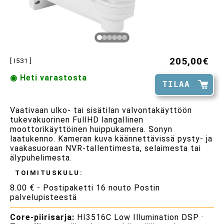
205,00€
[ I531 ]
◉ Heti varastosta
TILAA
Vaativaan ulko- tai sisätilan valvontakäyttöön
tukevakuorinen FullHD langallinen
moottorikäyttöinen huippukamera. Sonyn
laatukenno. Kameran kuva käännettävissä pysty- ja
vaakasuoraan NVR-tallentimesta, selaimesta tai
älypuhelimesta.
TOIMITUSKULU:
8.00 € - Postipaketti 16 nouto Postin
palvelupisteestä
Core-piirisarja:
HI3516C Low Illumination DSP ·