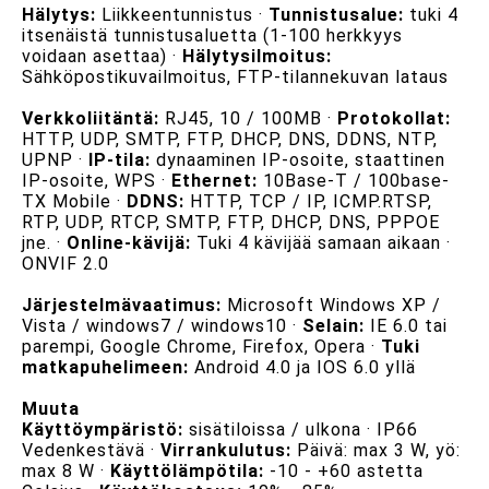
Hälytys:
Liikkeentunnistus ·
Tunnistusalue:
tuki 4
itsenäistä tunnistusaluetta (1-100 herkkyys
voidaan asettaa) ·
Hälytysilmoitus:
Sähköpostikuvailmoitus, FTP-tilannekuvan lataus
Verkkoliitäntä:
RJ45, 10 / 100MB ·
Protokollat:
HTTP, UDP, SMTP, FTP, DHCP, DNS, DDNS, NTP,
UPNP ·
IP-tila:
dynaaminen IP-osoite, staattinen
IP-osoite, WPS ·
Ethernet:
10Base-T / 100base-
TX Mobile ·
DDNS:
HTTP, TCP / IP, ICMP.RTSP,
RTP, UDP, RTCP, SMTP, FTP, DHCP, DNS, PPPOE
jne. ·
Online-kävijä:
Tuki 4 kävijää samaan aikaan ·
ONVIF 2.0
Järjestelmävaatimus:
Microsoft Windows XP /
Vista / windows7 / windows10 ·
Selain:
IE 6.0 tai
parempi, Google Chrome, Firefox, Opera ·
Tuki
matkapuhelimeen:
Android 4.0 ja IOS 6.0 yllä
Muuta
Käyttöympäristö:
sisätiloissa / ulkona · IP66
Vedenkestävä ·
Virrankulutus:
Päivä: max 3 W, yö:
max 8 W ·
Käyttölämpötila:
-10 - +60 astetta