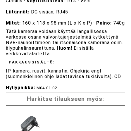
Celsius ·
Käyttökosteus:
10% - 85%
Liitännät:
DC sisään, RJ45
Mitat:
160 x 118 x 98 mm (L x K x P) ·
Paino:
740g
Tätä kameraa voidaan käyttää langallisessa
verkossa osana valvontajärjestelmää kytkettynä
NVR-nauhoittimeen tai itsenäisenä kamerana esim.
älypuhelinseurattuna.
Huom!
Ei sisällä
verkkovirtalaitetta.
PAKKAUSSISÄLTÖ:
IP-kamera, ruuvit, kannatin, Ohjekirja engl
(suomenkielinen ohje ladattavissa tukisivulta), CD
Hyllypaikka:
M04-01-02
Harkitse tilaukseen myös: