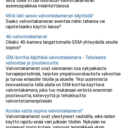
Mitä tulee ottaa huomioon valvontakameran
asennuspaikkaa määritettäessä
Mitä laki sanoo valvontakameran käytöstä?
Saako valvontakameran asentaa mihin tahansa vai
rajoitetaanko käyttö laissa?
4G-valvontakamerat
Olisiko 4G-kamera langattomalla GSM-yhteydellä sinulle
sopiva?
SIM-korttia käyttävä valvontakamera - Tehokasta
valvontaa ja joustavuutta
Valvontakamerat ovat olennainen osa nykyaikaista
turvajärjestelmää, tarjoten ympärivuorokautista valvontaa
ja turvaa erilaisille tiloille ja alueille. Yksi uusimmista
innovaatioista tällä alalla on SIM-korttia käyttävä
valvontakamera, joka tuo mukanaan entistä enemmän
joustavuutta, kätevyyttä ja tehokkuutta
valvontatoimenpiteisiin.
Kuinka valita sopiva valvontakamera?
Valvontakamerat ovat yleistyneet vauhdilla, eikä niiden
käyttö rajoitu enää vain julkisiin tiloihin. Nykyään ne
suojaavat myös koteja, valvovat lemmikkejä yksin