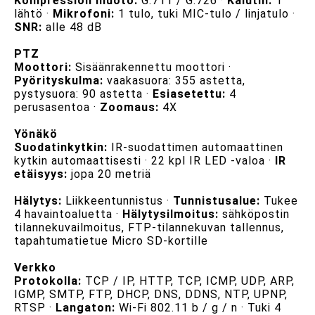
Kompression muoto:
G.711 / G.726 ·
Kaiutin:
1
lähtö ·
Mikrofoni:
1 tulo, tuki MIC-tulo / linjatulo ·
SNR:
alle 48 dB
PTZ
Moottori:
Sisäänrakennettu moottori ·
Pyörityskulma:
vaakasuora: 355 astetta,
pystysuora: 90 astetta ·
Esiasetettu:
4
perusasentoa ·
Zoomaus:
4X
Yönäkö
Suodatinkytkin:
IR-suodattimen automaattinen
kytkin automaattisesti · 22 kpl IR LED -valoa ·
IR
etäisyys:
jopa 20 metriä
Hälytys:
Liikkeentunnistus ·
Tunnistusalue:
Tukee
4 havaintoaluetta ·
Hälytysilmoitus:
sähköpostin
tilannekuvailmoitus, FTP-tilannekuvan tallennus,
tapahtumatietue Micro SD-kortille
Verkko
Protokolla:
TCP / IP, HTTP, TCP, ICMP, UDP, ARP,
IGMP, SMTP, FTP, DHCP, DNS, DDNS, NTP, UPNP,
RTSP ·
Langaton:
Wi-Fi 802.11 b / g / n · Tuki 4