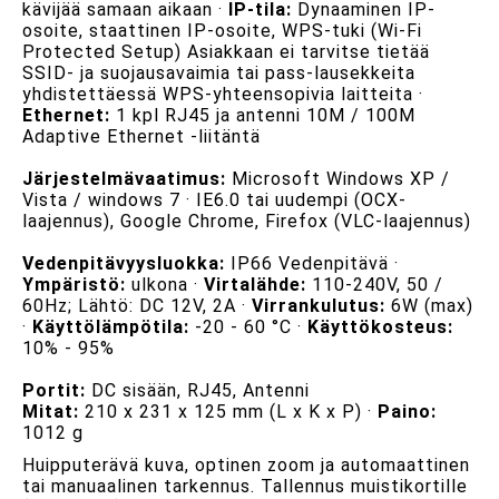
kävijää samaan aikaan ·
IP-tila:
Dynaaminen IP-
osoite, staattinen IP-osoite, WPS-tuki (Wi-Fi
Protected Setup) Asiakkaan ei tarvitse tietää
SSID- ja suojausavaimia tai pass-lausekkeita
yhdistettäessä WPS-yhteensopivia laitteita ·
Ethernet:
1 kpl RJ45 ja antenni 10M / 100M
Adaptive Ethernet -liitäntä
Järjestelmävaatimus:
Microsoft Windows XP /
Vista / windows 7 · IE6.0 tai uudempi (OCX-
laajennus), Google Chrome, Firefox (VLC-laajennus)
Vedenpitävyysluokka:
IP66 Vedenpitävä ·
Ympäristö:
ulkona ·
Virtalähde:
110-240V, 50 /
60Hz; Lähtö: DC 12V, 2A ·
Virrankulutus:
6W (max)
·
Käyttölämpötila:
-20 - 60 °C ·
Käyttökosteus:
10% - 95%
Portit:
DC sisään, RJ45, Antenni
Mitat:
210 x 231 x 125 mm (L x K x P) ·
Paino:
1012 g
Huipputerävä kuva, optinen zoom ja automaattinen
tai manuaalinen tarkennus. Tallennus muistikortille