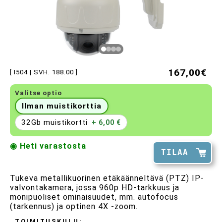
167,00€
[ I504 | SVH. 188.00 ]
Valitse optio
Ilman muistikorttia
32Gb muistikortti
+ 6,00 €
◉ Heti varastosta
TILAA
Tukeva metallikuorinen etäkäänneltävä (PTZ) IP-
valvontakamera, jossa 960p HD-tarkkuus ja
monipuoliset ominaisuudet, mm. autofocus
(tarkennus) ja optinen 4X -zoom.
TOIMITUSKULU: