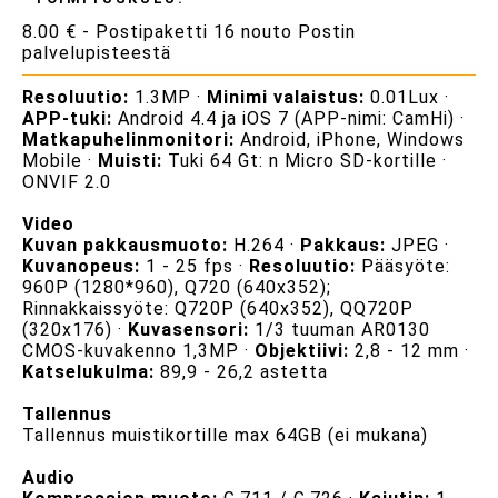
8.00 € - Postipaketti 16 nouto Postin
palvelupisteestä
Resoluutio:
1.3MP ·
Minimi valaistus:
0.01Lux ·
APP-tuki:
Android 4.4 ja iOS 7 (APP-nimi: CamHi) ·
Matkapuhelinmonitori:
Android, iPhone, Windows
Mobile ·
Muisti:
Tuki 64 Gt: n Micro SD-kortille ·
ONVIF 2.0
Video
Kuvan pakkausmuoto:
H.264 ·
Pakkaus:
JPEG ·
Kuvanopeus:
1 - 25 fps ·
Resoluutio:
Pääsyöte:
960P (1280*960), Q720 (640x352);
Rinnakkaissyöte: Q720P (640x352), QQ720P
(320x176) ·
Kuvasensori:
1/3 tuuman AR0130
CMOS-kuvakenno 1,3MP ·
Objektiivi:
2,8 - 12 mm ·
Katselukulma:
89,9 - 26,2 astetta
Tallennus
Tallennus muistikortille max 64GB (ei mukana)
Audio