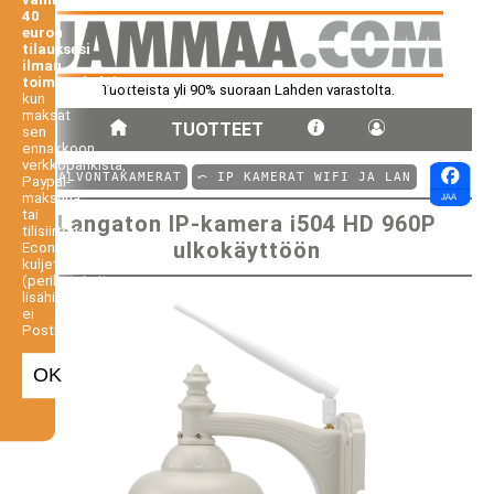
40
euron
tilauksesi
ilman
toimituskuluja,
Tuotteista yli 90% suoraan Lahden varastolta.
kun
maksat
TUOTTEET
sen
ennakkoon
verkkopankista,
⤺ VALVONTAKAMERAT
⤺ IP KAMERAT WIFI JA LAN
Paypal-
maksuna
tai
Langaton IP-kamera i504 HD 960P
tilisiirtona.
ulkokäyttöön
Economy-
kuljetus
(perilletoimitus
lisähintaan,
ei
Postiennakko).
OK