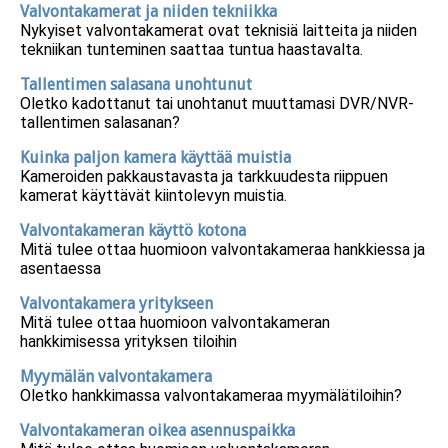
Valvontakamerat ja niiden tekniikka
Nykyiset valvontakamerat ovat teknisiä laitteita ja niiden
tekniikan tunteminen saattaa tuntua haastavalta.
Tallentimen salasana unohtunut
Oletko kadottanut tai unohtanut muuttamasi DVR/NVR-
tallentimen salasanan?
Kuinka paljon kamera käyttää muistia
Kameroiden pakkaustavasta ja tarkkuudesta riippuen
kamerat käyttävät kiintolevyn muistia.
Valvontakameran käyttö kotona
Mitä tulee ottaa huomioon valvontakameraa hankkiessa ja
asentaessa
Valvontakamera yritykseen
Mitä tulee ottaa huomioon valvontakameran
hankkimisessa yrityksen tiloihin
Myymälän valvontakamera
Oletko hankkimassa valvontakameraa myymälätiloihin?
Valvontakameran oikea asennuspaikka