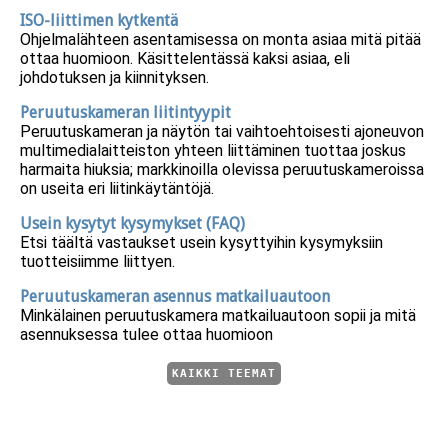
ISO-liittimen kytkentä
Ohjelmalähteen asentamisessa on monta asiaa mitä pitää
ottaa huomioon. Käsittelentässä kaksi asiaa, eli
johdotuksen ja kiinnityksen.
Peruutuskameran liitintyypit
Peruutuskameran ja näytön tai vaihtoehtoisesti ajoneuvon
multimedialaitteiston yhteen liittäminen tuottaa joskus
harmaita hiuksia; markkinoilla olevissa peruutuskameroissa
on useita eri liitinkäytäntöjä.
Usein kysytyt kysymykset (FAQ)
Etsi täältä vastaukset usein kysyttyihin kysymyksiin
tuotteisiimme liittyen.
Peruutuskameran asennus matkailuautoon
Minkälainen peruutuskamera matkailuautoon sopii ja mitä
asennuksessa tulee ottaa huomioon
KAIKKI TEEMAT