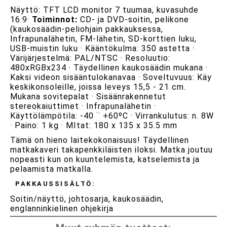
Näyttö: TFT LCD monitor 7 tuumaa, kuvasuhde
16:9·
Toiminnot:
CD- ja DVD-soitin, pelikone
(kaukosäädin-peliohjain pakkauksessa,
Infrapunalähetin, FM-lähetin, SD-korttien luku,
USB-muistin luku · Kääntökulma: 350 astetta ·
Värijärjestelmä: PAL/NTSC · Resoluutio:
480xRGBx234 · Täydellinen kaukosäädin mukana ·
Kaksi videon sisääntulokanavaa · Soveltuvuus: Käy
keskikonsoleille, joissa leveys 15,5 - 21 cm.
Mukana sovitepalat · Sisäänrakennetut
stereokaiuttimet · Infrapunalähetin ·
Käyttölämpötila: -40 ¨ +60ºC · Virrankulutus: n. 8W
· Paino: 1 kg · MItat: 180 x 135 x 35.5 mm
Tämä on hieno laitekokonaisuus! Täydellinen
matkakaveri takapenkkiläisten iloksi. Matka joutuu
nopeasti kun on kuuntelemista, katselemista ja
pelaamista matkalla.
PAKKAUSSISÄLTÖ:
Soitin/näyttö, johtosarja, kaukosäädin,
englanninkielinen ohjekirja