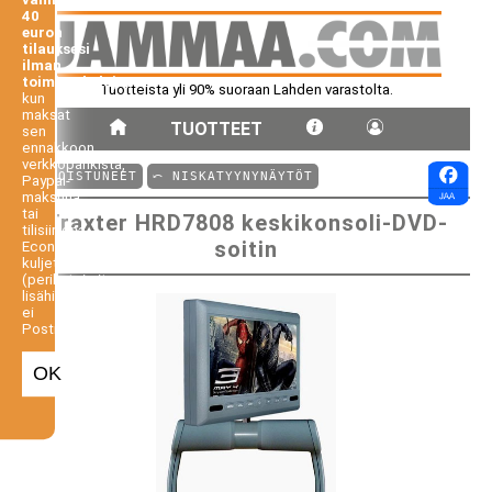
40
euron
tilauksesi
ilman
toimituskuluja,
Tuotteista yli 90% suoraan Lahden varastolta.
kun
maksat
TUOTTEET
sen
ennakkoon
verkkopankista,
⤺ POISTUNEET
⤺ NISKATYYNYNÄYTÖT
Paypal-
maksuna
tai
Traxter HRD7808 keskikonsoli-DVD-
tilisiirtona.
soitin
Economy-
kuljetus
(perilletoimitus
lisähintaan,
ei
Postiennakko).
OK