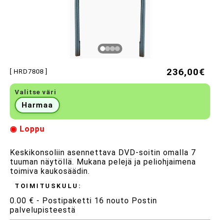
236,00€
[ HRD7808 ]
Valitse väri
Harmaa
◉ Loppu
Keskikonsoliin asennettava DVD-soitin omalla 7
tuuman näytöllä. Mukana pelejä ja peliohjaimena
toimiva kaukosäädin.
TOIMITUSKULU:
0.00 € - Postipaketti 16 nouto Postin
palvelupisteestä