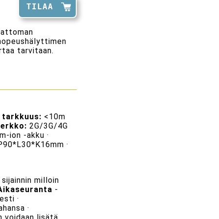
TILAA
ngattoman
linopeushälyttimen
taa tarvitaan.
 tarkkuus:
<10m
erkko:
2G/3G/4G
-ion -akku ·
90*L30*K16mm ·
sijainnin milloin
Aikaseuranta
-
sti ·
tahansa ·
n voidaan lisätä