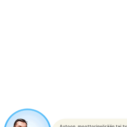
Yritysinf
Autoon, moottoripyörään tai 