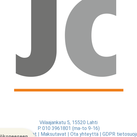
Viilaajankatu 5, 15520 Lahti
P. 010 3961801 (ma-to 9-16)
o
|
Toimitusehdot
|
Maksutavat
|
Ota yhteyttä
|
GDPR tietosuoj
työkoneeseen