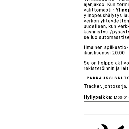
ajanjakso. Kun termi
välittömästi ·
Ylino
ylinopeushälytys la
verkon yhteydettömä
uudelleen, kun verk
käynnistys-/pysäyty
se luo automaattis
Ilmainen aplikaatio
ikuislisenssi 20.00
Se on helppo aktivo
rekisteröinnin ja la
PAKKAUSSISÄLT
Tracker, johtosarja,
Hyllypaikka:
M03-01