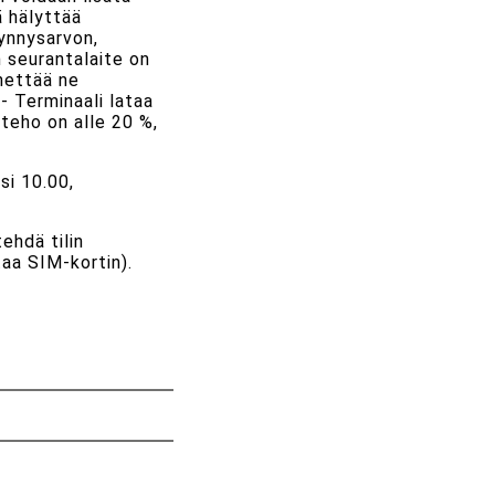
ä hälyttää
ynnysarvon,
 seurantalaite on
ähettää ne
- Terminaali lataa
teho on alle 20 %,
si 10.00,
ehdä tilin
taa SIM-kortin).