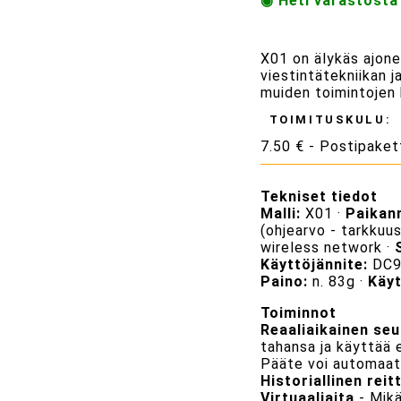
◉ Heti varastosta
X01 on älykäs ajon
viestintätekniikan 
muiden toimintojen k
TOIMITUSKULU:
7.50 € - Postipaket
Tekniset tiedot
Malli:
X01 ·
Paikan
(ohjearvo - tarkkuu
wireless network ·
Käyttöjännite:
DC9
Paino:
n. 83g ·
Käyt
Toiminnot
Reaaliaikainen se
tahansa ja käyttää 
Pääte voi automaatti
Historiallinen reitt
Virtuaaliaita
- Mikä