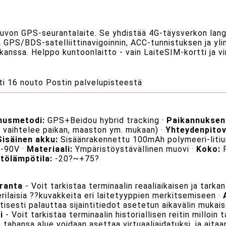
euvon GPS-seurantalaite. Se yhdistää 4G-täysverkon la
ja GPS/BDS-satelliittinavigoinnin, ACC-tunnistuksen ja y
anssa. Helppo kuntoonlaitto - vain LaiteSIM-kortti ja vir
ti 16 nouto Postin palvelupisteestä
nusmetodi:
GPS+Beidou hybrid tracking ·
Paikannuksen
s vaihtelee paikan, maaston ym. mukaan) ·
Yhteydenpitov
Sisäinen akku:
Sisäänrakennettu 100mAh polymeeri-litium
-90V ·
Materiaali:
Ympäristöystävällinen muovi ·
Koko:
P
tölämpötila:
-20?~+75?
uranta
- Voit tarkistaa terminaalin reaaliaikaisen ja tarkan 
erilaisia ??kuvakkeita eri laitetyyppien merkitsemiseen ·
sesti palauttaa sijaintitiedot asetetun aikavälin mukaise
i
- Voit tarkistaa terminaalin historiallisen reitin milloin 
 tahansa alue voidaan asettaa virtuaaliaidatuksi, ja aitaa