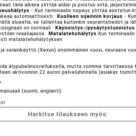
naali tänä aikana ylittää aidan ja poistuu siitä, järjestelm
peushälytys
- Kun terminaalin nopeus ylittää asetetun k
ukeaa automaattisesti ·
Kuolleen sijainnin korjaus
- Kun
llä alueella, se tallentaa kuitenkin seurantatiedot ja l
kosignaali on normaali ·
Käynnistys-/pysäytystunnistus
stilan reaaliajassa ·
Matalatehohälytys
Kun terminaalin 
esti matalatehohälytyksen
- ja selainkäyttö (Xexun) ensimmäinen vuosi, seuraava vuo
ida älypuhelinsovelluksella, mutta voimme tarvittaessa t
itteen aktivoinnin 22 euron palveluhinnalla (asiakas toimit
Ö:
 manuaali (suomi, englanti)
-07
Harkitse tilaukseen myös: