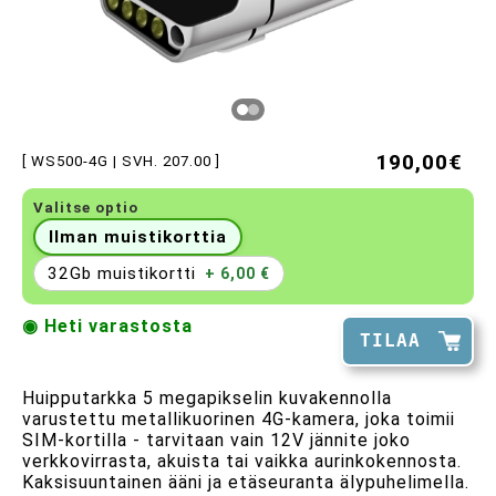
190,00€
[ WS500-4G | SVH. 207.00 ]
Valitse optio
Ilman muistikorttia
32Gb muistikortti
+ 6,00 €
◉ Heti varastosta
TILAA
Huipputarkka 5 megapikselin kuvakennolla
varustettu metallikuorinen 4G-kamera, joka toimii
SIM-kortilla - tarvitaan vain 12V jännite joko
verkkovirrasta, akuista tai vaikka aurinkokennosta.
Kaksisuuntainen ääni ja etäseuranta älypuhelimella.