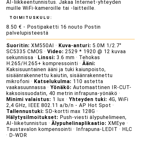
AI-liikkeentunnistus. Jakaa Internet-yhteyden
muille WiFi-kameroille tai -laitteille.
TOIMITUSKULU:
8.50 € - Postipaketti 16 nouto Postin
palvelupisteestä
Suoritin:
XM550AI ·
Kuva-anturi:
5.0M 1/2.7"
SC5335 CMOS ·
Video:
2529 * 1920 @ 12 kuvaa
sekunnissa ·
Linssi:
3.6 mm · Tehokas
H.265/H.265+ kompressointi ·
Ääni:
Kaksisuuntainen ääni ja tuki kaiunpoisto,
sisäänrakennettu kaiutin, sisäänrakennettu
mikrofoni ·
Katselukulma:
110 astetta
vaakasuunnassa ·
Yönäkö:
Automaattinen IR-CUT-
kaksoissuodatin, 40 metrin infrapuna-yönäkö ·
Minimi valaistus:
1 lux ·
Yhteyden tuki:
4G, WiFi
2,4 GHz, IEEE 802.11 a/b/n - AP Hot Spot ·
Tallennustuki:
SD-kortti max 128G ·
Hälytysilmoitukset:
Push-viesti älypuhelimeen,
AI-liiketunnistus ·
Älypuhelinaplikaatio:
XMEye ·
Taustavalon kompensointi · Infrapuna-LEDIT · HLC
· D-WDR