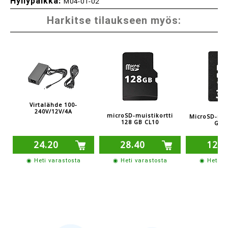
Hyllypaikka:
M04-01-02
Harkitse tilaukseen myös:
Virtalähde 100-
240V/12V/4A
microSD-muistikortti
MicroSD-mui
128 GB CL10
GB 
24.20
28.40
12.6
◉ Heti varastosta
◉ Heti varastosta
◉ Heti v