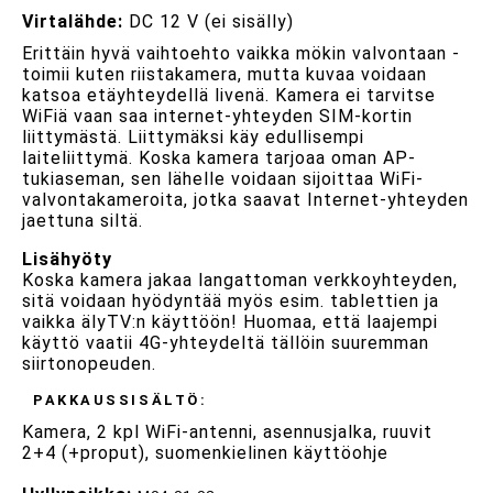
Virtalähde:
DC 12 V (ei sisälly)
Erittäin hyvä vaihtoehto vaikka mökin valvontaan -
toimii kuten riistakamera, mutta kuvaa voidaan
katsoa etäyhteydellä livenä. Kamera ei tarvitse
WiFiä vaan saa internet-yhteyden SIM-kortin
liittymästä. Liittymäksi käy edullisempi
laiteliittymä. Koska kamera tarjoaa oman AP-
tukiaseman, sen lähelle voidaan sijoittaa WiFi-
valvontakameroita, jotka saavat Internet-yhteyden
jaettuna siltä.
Lisähyöty
Koska kamera jakaa langattoman verkkoyhteyden,
sitä voidaan hyödyntää myös esim. tablettien ja
vaikka älyTV:n käyttöön! Huomaa, että laajempi
käyttö vaatii 4G-yhteydeltä tällöin suuremman
siirtonopeuden.
PAKKAUSSISÄLTÖ:
Kamera, 2 kpl WiFi-antenni, asennusjalka, ruuvit
2+4 (+proput), suomenkielinen käyttöohje