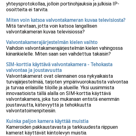
yhteysprotokollaa, jolloin portinohjauksia ja julkisia IP-
osoitteita ei tarvita.
Miten voin katsoa valvontakameran kuvaa televisiosta?
Mitä tarvitaan, jotta voin katsoa langallisen
valvontakameran kuvaa televisiossa?
Valvontakamerajärjestelmän kielen vaihto
Vaihdoin valvontakamerajärjestelmän kielen vahingossa
kiinankielelle. Miten saan sen vaihdettua takaisin?
SIM-korttia käyttävä valvontakamera - Tehokasta
valvontaa ja joustavuutta
Valvontakamerat ovat olennainen osa nykyaikaista
turvajärjestelmää, tarjoten ympärivuorokautista valvontaa
ja turvaa erilaisille tiloille ja alueille. Yksi uusimmista
innovaatioista tällä alalla on SIM-korttia käyttävä
valvontakamera, joka tuo mukanaan entistä enemmän
joustavuutta, kätevyyttä ja tehokkuutta
valvontatoimenpiteisiin.
Kuinka paljon kamera käyttää muistia
Kameroiden pakkaustavasta ja tarkkuudesta riippuen
kamerat käyttävät kiintolevyn muistia.