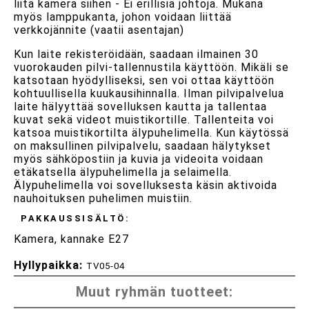
liitä kamera siihen - Ei erillisiä johtoja. Mukana
myös lamppukanta, johon voidaan liittää
verkkojännite (vaatii asentajan)
Kun laite rekisteröidään, saadaan ilmainen 30
vuorokauden pilvi-tallennustila käyttöön. Mikäli se
katsotaan hyödylliseksi, sen voi ottaa käyttöön
kohtuullisella kuukausihinnalla. Ilman pilvipalvelua
laite hälyyttää sovelluksen kautta ja tallentaa
kuvat sekä videot muistikortille. Tallenteita voi
katsoa muistikortilta älypuhelimella. Kun käytössä
on maksullinen pilvipalvelu, saadaan hälytykset
myös sähköpostiin ja kuvia ja videoita voidaan
etäkatsella älypuhelimella ja selaimella.
Älypuhelimella voi sovelluksesta käsin aktivoida
nauhoituksen puhelimen muistiin.
PAKKAUSSISÄLTÖ:
Kamera, kannake E27
Hyllypaikka:
TV05-04
Muut ryhmän tuotteet: