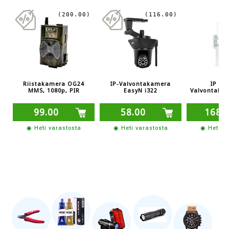
(200.00)
(116.00)
Riistakamera OG24
IP-Valvontakamera
IP P2
MMS, 1080p, PIR
EasyN i322
Valvontakam
99.00
58.00
168.
◉ Heti varastosta
◉ Heti varastosta
◉ Heti v