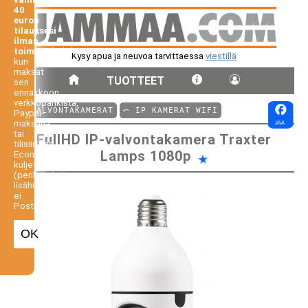
40
euron
tilauksesi
ilman
toimituskuluja,
Kysy apua ja neuvoa tarvittaessa
viestillä
kun
maksat
TUOTTEET
sen
ennakkoon
verkkopankista,
⤺ VALVONTAKAMERAT
⤺ IP KAMERAT WIFI
Paypal-
maksuna
tai
FullHD IP-valvontakamera Traxter
tilisiirtona.
Lamps 1080p
Economy-
kuljetus
(perilletoimitus
lisähintaan,
ei
Postiennakko).
OK