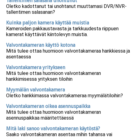
Tallentimen salasana unohtunut
Oletko kadottanut tai unohtanut muuttamasi DVR/NVR-
tallentimen salasanan?
Kuinka paljon kamera käyttää muistia
Kameroiden pakkaustavasta ja tarkkuudesta riippuen
kamerat käyttävät kiintolevyn muistia.
Valvontakameran käyttö kotona
Mitä tulee ottaa huomioon valvontakameraa hankkiessa ja
asentaessa
Valvontakamera yritykseen
Mitä tulee ottaa huomioon valvontakameran
hankkimisessa yrityksen tiloihin
Myymälän valvontakamera
Oletko hankkimassa valvontakameraa myymälätiloihin?
Valvontakameran oikea asennuspaikka
Mitä tulee ottaa huomioon valvontakameran
asennuspaikkaa määritettäessä
Mitä laki sanoo valvontakameran käytöstä?
Saako valvontakameran asentaa mihin tahansa vai