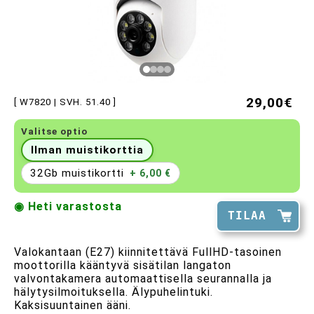
29,00€
[ W7820 | SVH. 51.40 ]
Valitse optio
Ilman muistikorttia
32Gb muistikortti
+ 6,00 €
◉ Heti varastosta
TILAA
Valokantaan (E27) kiinnitettävä FullHD-tasoinen
moottorilla kääntyvä sisätilan langaton
valvontakamera automaattisella seurannalla ja
hälytysilmoituksella. Älypuhelintuki.
Kaksisuuntainen ääni.