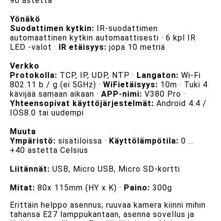
90 astetta
Yönäkö
Suodattimen kytkin:
IR-suodattimen
automaattinen kytkin automaattisesti · 6 kpl IR
LED -valot ·
IR etäisyys:
jopa 10 metriä
Verkko
Protokolla:
TCP, IP, UDP, NTP ·
Langaton:
Wi-Fi
802.11 b / g (ei 5GHz) ·
WiFietäisyys:
10m · Tuki 4
kävijää samaan aikaan ·
APP-nimi:
V380 Pro ·
Yhteensopivat käyttöjärjestelmät:
Android 4.4 /
IOS8.0 tai uudempi
Muuta
Ympäristö:
sisätiloissa ·
Käyttölämpötila:
0 ...
+40 astetta Celsius
Liitännät:
USB, Micro USB, Micro SD-kortti
Mitat:
80x 115mm (HY x K) ·
Paino:
300g
Erittäin helppo asennus; ruuvaa kamera kiinni mihin
tahansa E27 lamppukantaan, asenna sovellus ja