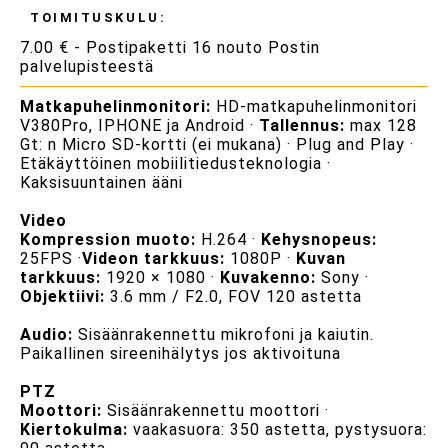
TOIMITUSKULU:
7.00 € - Postipaketti 16 nouto Postin
palvelupisteestä
Matkapuhelinmonitori:
HD-matkapuhelinmonitori
V380Pro, IPHONE ja Android ·
Tallennus:
max 128
Gt: n Micro SD-kortti (ei mukana) · Plug and Play ·
Etäkäyttöinen mobiilitiedusteknologia ·
Kaksisuuntainen ääni
Video
Kompression muoto:
H.264 ·
Kehysnopeus:
25FPS ·
Videon tarkkuus:
1080P ·
Kuvan
tarkkuus:
1920 × 1080 ·
Kuvakenno:
Sony ·
Objektiivi:
3.6 mm / F2.0, FOV 120 astetta
Audio:
Sisäänrakennettu mikrofoni ja kaiutin.
Paikallinen sireenihälytys jos aktivoituna
PTZ
Moottori:
Sisäänrakennettu moottori ·
Kiertokulma:
vaakasuora: 350 astetta, pystysuora: