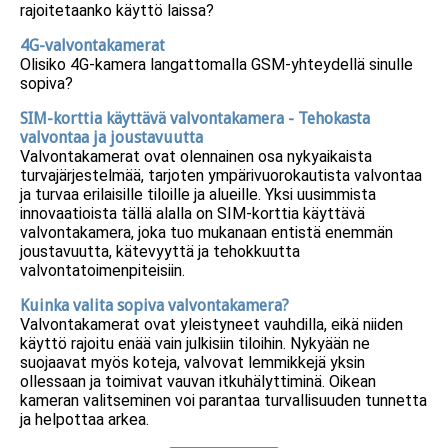
rajoitetaanko käyttö laissa?
4G-valvontakamerat
Olisiko 4G-kamera langattomalla GSM-yhteydellä sinulle
sopiva?
SIM-korttia käyttävä valvontakamera - Tehokasta
valvontaa ja joustavuutta
Valvontakamerat ovat olennainen osa nykyaikaista
turvajärjestelmää, tarjoten ympärivuorokautista valvontaa
ja turvaa erilaisille tiloille ja alueille. Yksi uusimmista
innovaatioista tällä alalla on SIM-korttia käyttävä
valvontakamera, joka tuo mukanaan entistä enemmän
joustavuutta, kätevyyttä ja tehokkuutta
valvontatoimenpiteisiin.
Kuinka valita sopiva valvontakamera?
Valvontakamerat ovat yleistyneet vauhdilla, eikä niiden
käyttö rajoitu enää vain julkisiin tiloihin. Nykyään ne
suojaavat myös koteja, valvovat lemmikkejä yksin
ollessaan ja toimivat vauvan itkuhälyttiminä. Oikean
kameran valitseminen voi parantaa turvallisuuden tunnetta
ja helpottaa arkea.