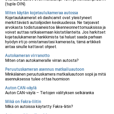
(tupla-DIN).
Miten käytän kojetaulukameraa autossa
Kojetaulukamerat eli dashcamit ovat yleistyneet
merkittävästi autoilijoiden keskuudessa. Ne tarjoavat
arvokasta todistusaineistoa liikenneonnettomuuksissa ja
voivat auttaa ratkaisemaan kiistatilanteita. Jos harkitset
kojetaulukameran hankkimista tai haluat saada parhaan
hyödyn irti jo omistamastasi kamerasta, tämä artikkeli
antaa sinulle kattavat ohjeet.
Autokameran virranotto
Miten otan autokameralle virran autosta?
Peruutuskameran asennus matkailuautoon
Minkälainen peruutuskamera matkailuautoon sopii ja mitä
asennuksessa tulee ottaa huomioon
Auton CAN-väylä
Auton CAN-väylä – Tietojen välityksen selkäranka
Mikä on Fakra-liitin
Mikä on autoissa käytetty Fakra-liitin?