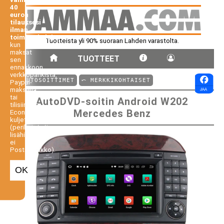
40
euron
tilauksesi
ilman
toimituskuluja,
Tuotteista yli 90% suoraan Lahden varastolta.
kun
maksat
TUOTTEET
sen
ennakkoon
verkkopankista,
⤺ AUTOSOITTIMET
⤺ MERKKIKOHTAISET
Paypal-
maksuna
tai
AutoDVD-soitin Android W202
tilisiirtona.
Mercedes Benz
Economy-
kuljetus
(perilletoimitus
lisähintaan,
ei
Postiennakko).
OK