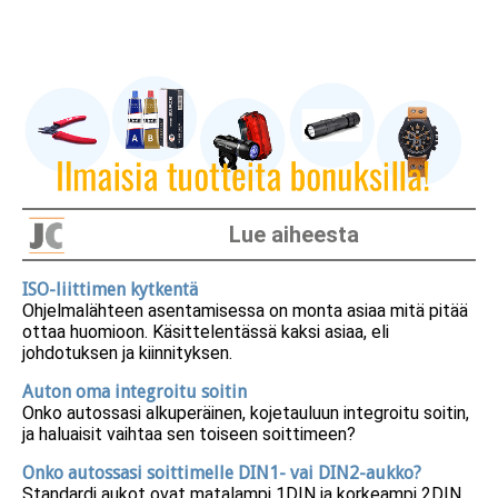
Lue aiheesta
ISO-liittimen kytkentä
Ohjelmalähteen asentamisessa on monta asiaa mitä pitää
ottaa huomioon. Käsittelentässä kaksi asiaa, eli
johdotuksen ja kiinnityksen.
Auton oma integroitu soitin
Onko autossasi alkuperäinen, kojetauluun integroitu soitin,
ja haluaisit vaihtaa sen toiseen soittimeen?
Onko autossasi soittimelle DIN1- vai DIN2-aukko?
Standardi aukot ovat matalampi 1DIN ja korkeampi 2DIN