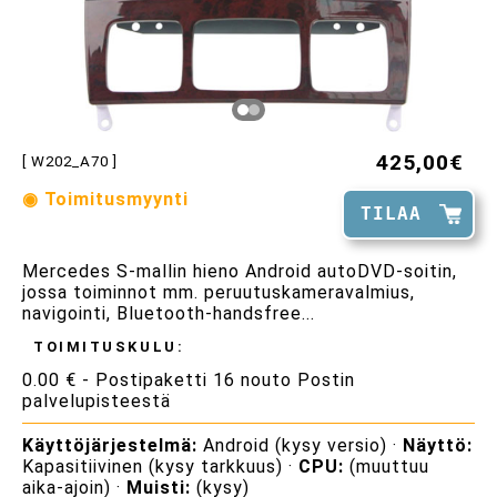
425,00€
[ W202_A70 ]
◉ Toimitusmyynti
TILAA
Mercedes S-mallin hieno Android autoDVD-soitin,
jossa toiminnot mm. peruutuskameravalmius,
navigointi, Bluetooth-handsfree...
TOIMITUSKULU:
0.00 € - Postipaketti 16 nouto Postin
palvelupisteestä
Käyttöjärjestelmä:
Android (kysy versio) ·
Näyttö:
Kapasitiivinen (kysy tarkkuus) ·
CPU:
(muuttuu
aika-ajoin) ·
Muisti:
(kysy)