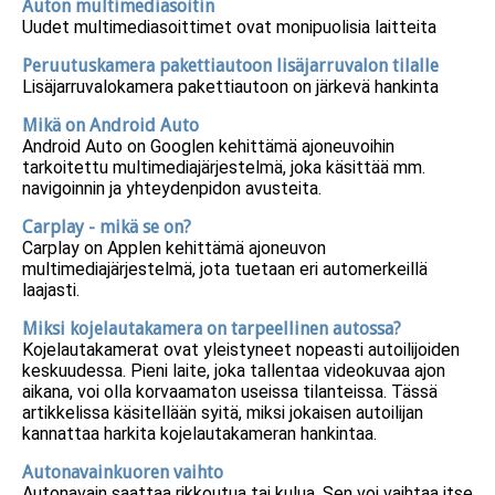
Auton multimediasoitin
Uudet multimediasoittimet ovat monipuolisia laitteita
Peruutuskamera pakettiautoon lisäjarruvalon tilalle
Lisäjarruvalokamera pakettiautoon on järkevä hankinta
Mikä on Android Auto
Android Auto on Googlen kehittämä ajoneuvoihin
tarkoitettu multimediajärjestelmä, joka käsittää mm.
navigoinnin ja yhteydenpidon avusteita.
Carplay - mikä se on?
Carplay on Applen kehittämä ajoneuvon
multimediajärjestelmä, jota tuetaan eri automerkeillä
laajasti.
Miksi kojelautakamera on tarpeellinen autossa?
Kojelautakamerat ovat yleistyneet nopeasti autoilijoiden
keskuudessa. Pieni laite, joka tallentaa videokuvaa ajon
aikana, voi olla korvaamaton useissa tilanteissa. Tässä
artikkelissa käsitellään syitä, miksi jokaisen autoilijan
kannattaa harkita kojelautakameran hankintaa.
Autonavainkuoren vaihto
Autonavain saattaa rikkoutua tai kulua. Sen voi vaihtaa itse