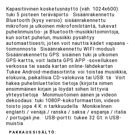
Kapasitiivinen kosketusnäyttö (väh. 1024x600):
tuki 5 pisteen teräväpiirto · Sisäänrakennettu
Bluetooth (kysy versio): sisäänrakennettu
mikrofoni ja ulkoinen mikrofoniliitäntä, tukevat
puhelinmuistio- ja Bluetooth-musiikkitoimintoja,
kun soitat puhelun, musiikki pysähtyy
automaattisesti, joten voit nauttia kädet vapaana -
toimonnosta · Sisäänrakennettu WIFI-moduuli ·
Sisäänrakennettu GPS: sisäinen tuki ja ulkoinen
GPS-kartta, voit ladata GPS APP -sovelluksen
verkossa tai saada kartan online-lähdekartan ·
Tukee Android-mediasoitinta: voi toistaa musiikkia,
elokuvia, paikallisia CD-valokuvia tai USB: tä · Voit
hakea puhelinluettelon tietoja (kirjoita nimen
ensimmäinen kirjain ja löydät siihen liittyviä
yhteystietoja · Monimuotoinen äänen ja videon
dekoodaus: tuki 1080P-kokoformaattiin, videon
toisto jopa 4 K: n tarkkuudella · Monikielinen:
englanti / venäjä / ranska / saksa / espanja / italia
/ portugali jne. · USB-portti: tukee 32 Gt: n USB-
muistia
PAKKAUSSISÄLTÖ: