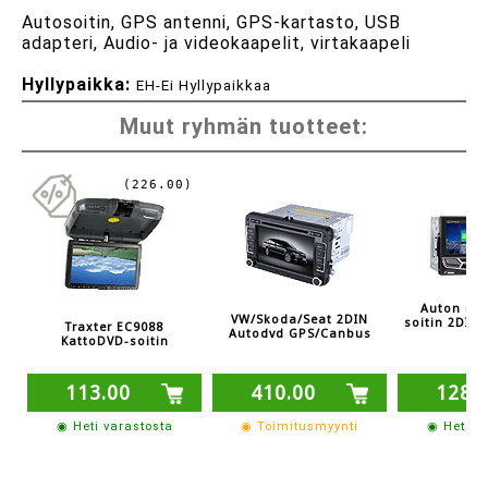
Autosoitin, GPS antenni, GPS-kartasto, USB
adapteri, Audio- ja videokaapelit, virtakaapeli
Hyllypaikka:
EH-Ei Hyllypaikkaa
Muut ryhmän tuotteet:
(226.00)
Auton mu
VW/Skoda/Seat 2DIN
soitin 2DIN 
Traxter EC9088
Autodvd GPS/Canbus
KattoDVD-soitin
113.00
410.00
128.
◉ Heti varastosta
◉ Toimitusmyynti
◉ Heti v