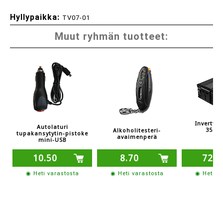
Hyllypaikka:
TV07-01
Muut ryhmän tuotteet:
Invertter
Autolaturi
350/
Alkoholitesteri-
tupakansytytin-pistoke
avaimenperä
mini-USB
10.50
8.70
72.4
◉ Heti varastosta
◉ Heti varastosta
◉ Heti v