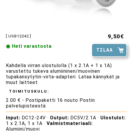
9,50€
[ USB12242 ]
◉ Heti varastosta
TILAA
Kahdella virran ulostulolla (1 x 2.1A + 1 x 1A)
varustettu tukeva alumiininen/muovinen
tupakansytytin-virta-adapteri. Lataa kännykät ja
muut laitteet.
TOIMITUSKULU:
2.00 € - Postipaketti 16 nouto Postin
palvelupisteestä
Input:
DC12-24V ·
Output:
DC5V/2.1A ·
Ulostulot:
1 x 2.1A, 1 x 1A ·
Valmistmateriaali:
Alumiini/muovi