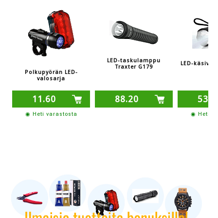
LED-taskulamppu
LED-käsivala
Traxter G179
X9
Polkupyörän LED-
valosarja
11.60
88.20
53.6
◉ Heti varastosta
◉ Heti v