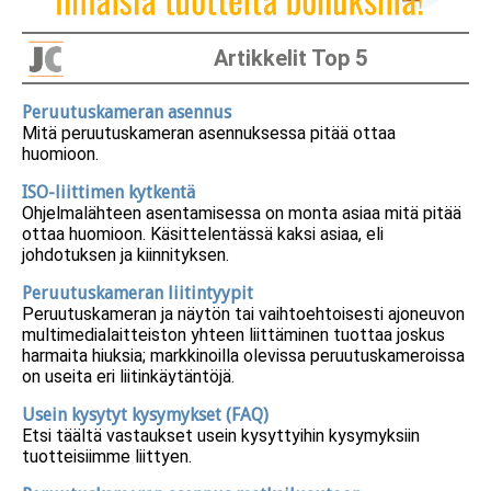
Artikkelit Top 5
Peruutuskameran asennus
Mitä peruutuskameran asennuksessa pitää ottaa
huomioon.
ISO-liittimen kytkentä
Ohjelmalähteen asentamisessa on monta asiaa mitä pitää
ottaa huomioon. Käsittelentässä kaksi asiaa, eli
johdotuksen ja kiinnityksen.
Peruutuskameran liitintyypit
Peruutuskameran ja näytön tai vaihtoehtoisesti ajoneuvon
multimedialaitteiston yhteen liittäminen tuottaa joskus
harmaita hiuksia; markkinoilla olevissa peruutuskameroissa
on useita eri liitinkäytäntöjä.
Usein kysytyt kysymykset (FAQ)
Etsi täältä vastaukset usein kysyttyihin kysymyksiin
tuotteisiimme liittyen.