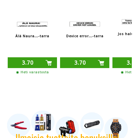
Jos haluat 
Älä Naura...-tarra
Device error...-tarra
ta
3.70
3.70
3.7
◉ Heti varastosta
◉ Heti v