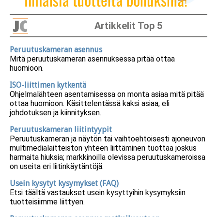
Artikkelit Top 5
Peruutuskameran asennus
Mitä peruutuskameran asennuksessa pitää ottaa
huomioon.
ISO-liittimen kytkentä
Ohjelmalähteen asentamisessa on monta asiaa mitä pitää
ottaa huomioon. Käsittelentässä kaksi asiaa, eli
johdotuksen ja kiinnityksen.
Peruutuskameran liitintyypit
Peruutuskameran ja näytön tai vaihtoehtoisesti ajoneuvon
multimedialaitteiston yhteen liittäminen tuottaa joskus
harmaita hiuksia; markkinoilla olevissa peruutuskameroissa
on useita eri liitinkäytäntöjä.
Usein kysytyt kysymykset (FAQ)
Etsi täältä vastaukset usein kysyttyihin kysymyksiin
tuotteisiimme liittyen.