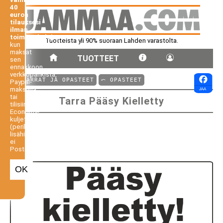
40
euron
tilauksesi
ilman
toimituskuluja,
Tuotteista yli 90% suoraan Lahden varastolta.
kun
maksat
TUOTTEET
sen
ennakkoon
verkkopankista,
⤺ TARRAT JA OPASTEET
⤺ OPASTEET
Paypal-
maksuna
tai
Tarra Pääsy Kielletty
tilisiirtona.
Economy-
kuljetus
(perilletoimitus
lisähintaan,
ei
Postiennakko).
OK