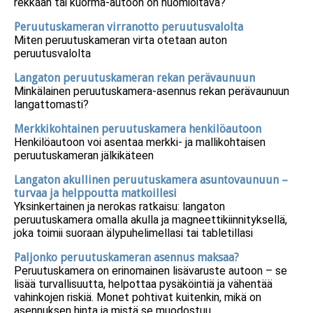
rekkaan tai kuorma-autoon on huomioitava?
Peruutuskameran virranotto peruutusvalolta
Miten peruutuskameran virta otetaan auton
peruutusvalolta
Langaton peruutuskameran rekan perävaunuun
Minkälainen peruutuskamera-asennus rekan perävaunuun
langattomasti?
Merkkikohtainen peruutuskamera henkilöautoon
Henkilöautoon voi asentaa merkki- ja mallikohtaisen
peruutuskameran jälkikäteen
Langaton akullinen peruutuskamera asuntovaunuun –
turvaa ja helppoutta matkoillesi
Yksinkertainen ja nerokas ratkaisu: langaton
peruutuskamera omalla akulla ja magneettikiinnityksellä,
joka toimii suoraan älypuhelimellasi tai tabletillasi
Paljonko peruutuskameran asennus maksaa?
Peruutuskamera on erinomainen lisävaruste autoon – se
lisää turvallisuutta, helpottaa pysäköintiä ja vähentää
vahinkojen riskiä. Monet pohtivat kuitenkin, mikä on
asennuksen hinta ja mistä se muodostuu.