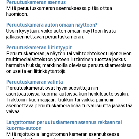
Peruutuskameran asennus
Mitä peruutuskameran asennuksessa pitää ottaa
huomioon.
Peruutuskamera auton omaan näyttöön?
Usein kysytään, voiko auton omaan näyttöön lisätä
jälkiasennettavan peruutuskameran.
Peruutuskameran liitintyypit
Peruutuskameran ja näytön tai vaihtoehtoisesti ajoneuvon
multimedialaitteiston yhteen liittäminen tuottaa joskus
harmaita hiuksia; markkinoilla olevissa peruutuskameroissa
on useita eri liitinkäytäntöjä.
Peruutuskameran valinta
Peruutuskamerat ovat hyvin suosittuja niin
asuntoautoissa, kuorma-autoissa kuin henkilöautoissakin.
Traktoriin, kuormaajaan, trukkiin tai vaikka puimuriin
asennettava peruutuskamera lisää turvallisuutta jasäästää
vaivaa.
Langattoman peruutuskameran asennus rekkaan tai
kuorma-autoon
Mitä rajoituksia langattoman kameran asennuksessa