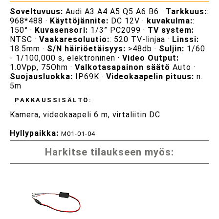
Soveltuvuus:
Audi A3 A4 A5 Q5 A6 B6 ·
Tarkkuus:
:
968*488 ·
Käyttöjännite:
DC 12V ·
kuvakulma:
:
150° ·
Kuvasensori:
1/3” PC2099 ·
TV system:
NTSC ·
Vaakaresoluutio:
: 520 TV-linjaa ·
Linssi:
18.5mm ·
S/N häiriöetäisyys:
>48db ·
Suljin:
1/60
- 1/100,000 s, elektroninen ·
Video Output:
1.0Vpp, 75Ohm ·
Valkotasapainon säätö
Auto ·
Suojausluokka:
IP69K ·
Videokaapelin pituus:
n.
5m
PAKKAUSSISÄLTÖ:
Kamera, videokaapeli 6 m, virtaliitin DC
Hyllypaikka:
M01-01-04
Harkitse tilaukseen myös: