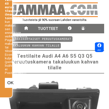
40
euron
tilauksesi
ilman
toimituskuluja,
Tuotteista yli 90% suoraan Lahden varastolta.
kun
maksat
TUOTTEET
sen
ennakkoon
verkkopankista,
⤺ MERKKIKOHTAISET PERUUTUSKAMERAT
Paypal-
maksuna
⤺ TAKALUUKUN KAHVAN TILALLE
tai
tilisiirtona.
Economy-
Testilaite Audi A4 A6 S5 Q3 Q5
kuljetus
Peruutuskamera takaluukun kahvan
(perilletoimitus
lisähintaan,
tilalle
ei
Postiennakko).
OK