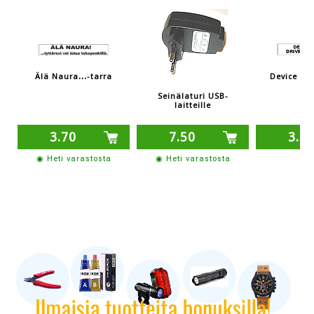
Älä Naura...-tarra
Device erro
Seinälaturi USB-
laitteille
3.70
7.50
3.7
◉ Heti varastosta
◉ Heti varastosta