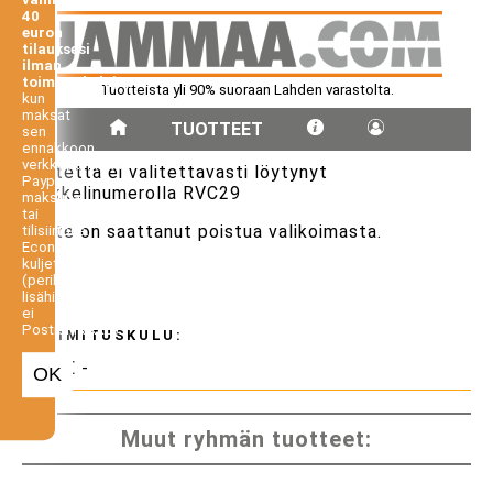
40
euron
tilauksesi
ilman
toimituskuluja,
Tuotteista yli 90% suoraan Lahden varastolta.
kun
maksat
TUOTTEET
sen
ennakkoon
verkkopankista,
Tuotetta ei valitettavasti löytynyt
Paypal-
artikkelinumerolla RVC29
maksuna
tai
Tuote on saattanut poistua valikoimasta.
tilisiirtona.
Economy-
kuljetus
(perilletoimitus
lisähintaan,
ei
Postiennakko).
TOIMITUSKULU:
0.00 € -
OK
Muut ryhmän tuotteet: