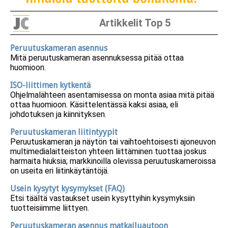
Artikkelit Top 5
Peruutuskameran asennus
Mitä peruutuskameran asennuksessa pitää ottaa
huomioon.
ISO-liittimen kytkentä
Ohjelmalähteen asentamisessa on monta asiaa mitä pitää
ottaa huomioon. Käsittelentässä kaksi asiaa, eli
johdotuksen ja kiinnityksen.
Peruutuskameran liitintyypit
Peruutuskameran ja näytön tai vaihtoehtoisesti ajoneuvon
multimedialaitteiston yhteen liittäminen tuottaa joskus
harmaita hiuksia; markkinoilla olevissa peruutuskameroissa
on useita eri liitinkäytäntöjä.
Usein kysytyt kysymykset (FAQ)
Etsi täältä vastaukset usein kysyttyihin kysymyksiin
tuotteisiimme liittyen.
Peruutuskameran asennus matkailuautoon