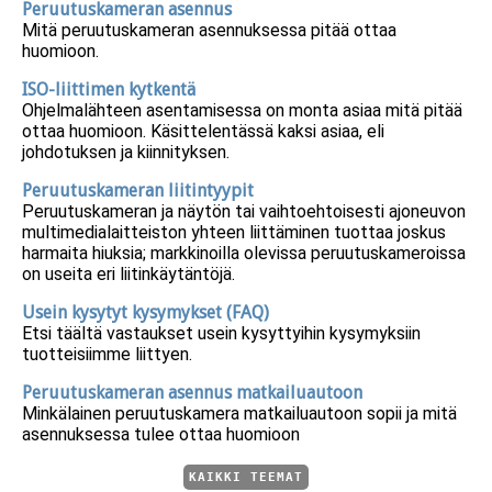
Peruutuskameran asennus
Mitä peruutuskameran asennuksessa pitää ottaa
huomioon.
ISO-liittimen kytkentä
Ohjelmalähteen asentamisessa on monta asiaa mitä pitää
ottaa huomioon. Käsittelentässä kaksi asiaa, eli
johdotuksen ja kiinnityksen.
Peruutuskameran liitintyypit
Peruutuskameran ja näytön tai vaihtoehtoisesti ajoneuvon
multimedialaitteiston yhteen liittäminen tuottaa joskus
harmaita hiuksia; markkinoilla olevissa peruutuskameroissa
on useita eri liitinkäytäntöjä.
Usein kysytyt kysymykset (FAQ)
Etsi täältä vastaukset usein kysyttyihin kysymyksiin
tuotteisiimme liittyen.
Peruutuskameran asennus matkailuautoon
Minkälainen peruutuskamera matkailuautoon sopii ja mitä
asennuksessa tulee ottaa huomioon
KAIKKI TEEMAT