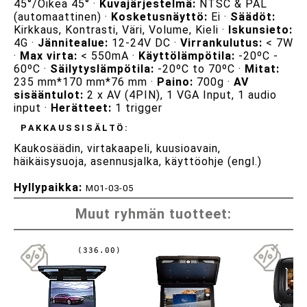
45°/Oikea 45° ·
Kuvajärjestelmä:
NTSC & PAL
(automaattinen) ·
Kosketusnäyttö:
Ei ·
Säädöt:
Kirkkaus, Kontrasti, Väri, Volume, Kieli ·
Iskunsieto:
4G ·
Jännitealue:
12-24V DC ·
Virrankulutus:
< 7W
·
Max virta:
< 550mA ·
Käyttölämpötila:
-20ºC -
60ºC ·
Säilytyslämpötila:
-20ºC to 70ºC ·
Mitat:
235 mm*170 mm*76 mm ·
Paino:
700g ·
AV
sisääntulot:
2 x AV (4PIN), 1 VGA Input, 1 audio
input ·
Herätteet:
1 trigger
PAKKAUSSISÄLTÖ:
Kaukosäädin, virtakaapeli, kuusioavain,
häikäisysuoja, asennusjalka, käyttöohje (engl.)
Hyllypaikka:
M01-03-05
Muut ryhmän tuotteet:
(336.00)