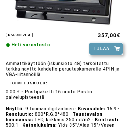
357,00€
[ RM-903VGA ]
◉ Heti varastosta
TILAA
Ammattikäyttöön (iskunsieto 4G) tarkoitettu
tarkka näyttö kahdelle peruutuskameralle 4PIN ja
VGA-liitännöillä.
TOIMITUSKULU:
0.00 € - Postipaketti 16 nouto Postin
palvelupisteestä
Näyttö:
9 tuumaa digitaalinen ·
Kuvasuhde:
16:9 ·
Resoluutio:
800*R.G.B*480 ·
Taustavalon
luminanssi:
LED, kirkkaus 250 cd/m2 ·
Kontrasti:
500:1 ·
Katselukulma:
Ylös 35°/Alas 15°/Vasen