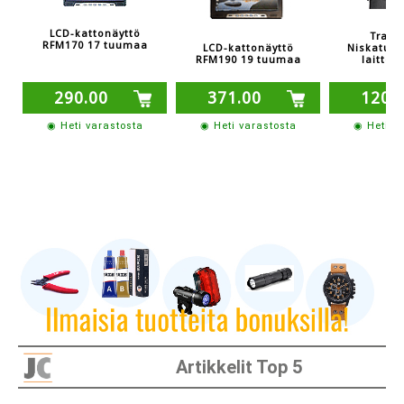
LCD-kattonäyttö
Traxt
RFM170 17 tuumaa
Niskatuki
LCD-kattonäyttö
laitteis
RFM190 19 tuumaa
290.00
371.00
120.
◉ Heti varastosta
◉ Heti varastosta
◉ Heti v
Artikkelit Top 5