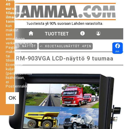
40
euron
tilauksesi
ilman
toimituskuluja,
Tuotteista yli 90% suoraan Lahden varastolta.
kun
maksat
TUOTTEET
sen
ennakkoon
verkkopankista,
⤺ LCD NÄYTÖT
⤺ KOJETAULUNÄYTÖT 4PIN
Paypal-
maksuna
tai
RM-903VGA LCD-näyttö 9 tuumaa
tilisiirtona.
Economy-
kuljetus
(perilletoimitus
lisähintaan,
ei
Postiennakko).
OK