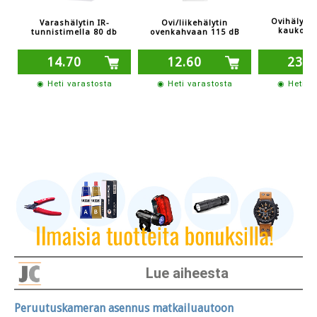
Ovihälytin
Varashälytin IR-
Ovi/liikehälytin
kaukosä
tunnistimella 80 db
ovenkahvaan 115 dB
14.70
12.60
23.1
◉ Heti varastosta
◉ Heti varastosta
◉ Heti v
Lue aiheesta
Peruutuskameran asennus matkailuautoon