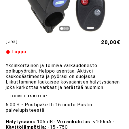
20,00€
[ J93 ]
◉ Loppu
Yksinkertainen ja toimiva varkaudenesto
polkupyörään. Helppo asentaa. Aktivoi
kaukosäätimestä ja pyöräsi on suojassa.
Liikuttaminen laukaisee kovaäänisen hälytysäänen
joka karkottaa varkaat ja herättää huomion.
TOIMITUSKULU:
6.00 € - Postipaketti 16 nouto Postin
palvelupisteestä
Hälytysääni:
105 dB ·
Virrankulutus
: <100mA ·
Käyttölämpötila:
-15~75C ·