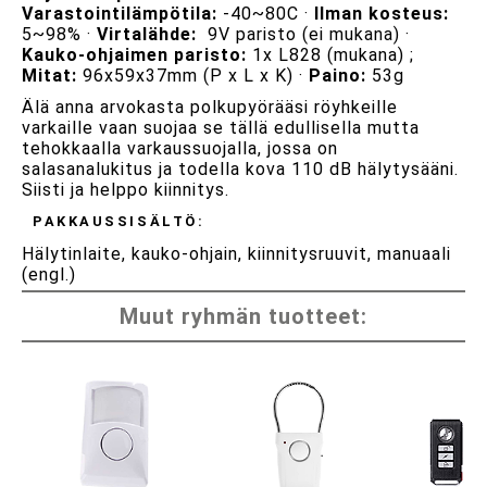
Varastointilämpötila:
-40~80C ·
Ilman kosteus:
5~98% ·
Virtalähde:
9V paristo (ei mukana) ·
Kauko-ohjaimen paristo:
1x L828 (mukana) ;
Mitat:
96x59x37mm (P x L x K) ·
Paino:
53g
Älä anna arvokasta polkupyörääsi röyhkeille
varkaille vaan suojaa se tällä edullisella mutta
tehokkaalla varkaussuojalla, jossa on
salasanalukitus ja todella kova 110 dB hälytysääni.
Siisti ja helppo kiinnitys.
PAKKAUSSISÄLTÖ:
Hälytinlaite, kauko-ohjain, kiinnitysruuvit, manuaali
(engl.)
Muut ryhmän tuotteet: