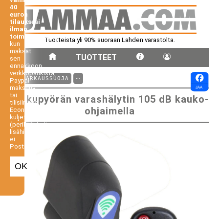
40
euron
tilauksesi
ilman
toimituskuluja,
Tuotteista yli 90% suoraan Lahden varastolta.
kun
maksat
TUOTTEET
sen
ennakkoon
verkkopankista,
⤺ VARKAUSSUOJA
⤺
Paypal-
maksuna
tai
Polkupyörän varashälytin 105 dB kauko-
tilisiirtona.
ohjaimella
Economy-
kuljetus
(perilletoimitus
lisähintaan,
ei
Postiennakko).
OK