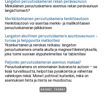
Langaton peruutuskameran rekan perävaunuun
Minkälainen peruutuskamera-asennus rekan perävaunuun
langattomasti?
Merkkikohtainen peruutuskamera henkilöautoon
Henkilöautoon voi asentaa merkki- ja mallikohtaisen
peruutuskameran jälkikäteen
Langaton akullinen peruutuskamera asuntovaunuun –
turvaa ja helppoutta matkoillesi
Yksinkertainen ja nerokas ratkaisu: langaton
peruutuskamera omalla akulla ja magneettikiinnityksellä,
joka toimii suoraan älypuhelimellasi tai tabletillasi
Paljonko peruutuskameran asennus maksaa?
Peruutuskamera on erinomainen lisävaruste autoon – se
lisää turvallisuutta, helpottaa pysäköintiä ja vähentää
vahinkojen riskiä. Monet pohtivat kuitenkin, mikä on
asennuksen hinta ja mistä se muodostuu.
KAIKKI TEEMAT