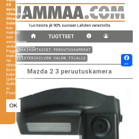
40
euron
tilauksesi
ilman
toimituskuluja,
Tuotteista yli 90% suoraan Lahden varastolta.
kun
maksat
TUOTTEET
sen
ennakkoon
verkkopankista,
⤺ MERKKIKOHTAISET PERUUTUSKAMERAT
Paypal-
maksuna
⤺ REKISTERIKILVEN VALON TILALLE
tai
tilisiirtona.
Economy-
Mazda 2 3 peruutuskamera
kuljetus
(perilletoimitus
lisähintaan,
ei
Postiennakko).
OK