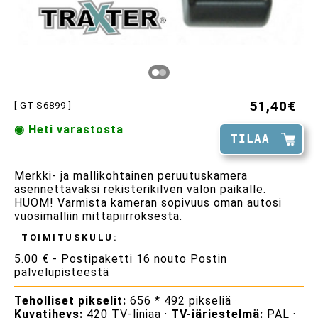
51,40€
[ GT-S6899 ]
◉ Heti varastosta
TILAA
Merkki- ja mallikohtainen peruutuskamera
asennettavaksi rekisterikilven valon paikalle.
HUOM! Varmista kameran sopivuus oman autosi
vuosimalliin mittapiirroksesta.
TOIMITUSKULU:
5.00 € - Postipaketti 16 nouto Postin
palvelupisteestä
Teholliset pikselit:
656 * 492 pikseliä ·
Kuvatiheys:
420 TV-linjaa ·
TV-järjestelmä:
PAL ·