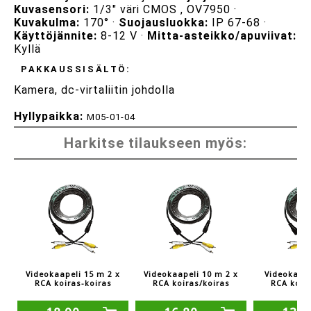
Kuvasensori:
1/3" väri CMOS , OV7950 ·
Kuvakulma:
170° ·
Suojausluokka:
IP 67-68 ·
Käyttöjännite:
8-12 V ·
Mitta-asteikko/apuviivat:
Kyllä
PAKKAUSSISÄLTÖ:
Kamera, dc-virtaliitin johdolla
Hyllypaikka:
M05-01-04
Harkitse tilaukseen myös:
Videokaapeli 15 m 2 x
Videokaapeli 10 m 2 x
Videokaape
RCA koiras-koiras
RCA koiras/koiras
RCA koir