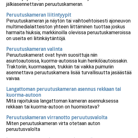
jälkiasennettavan peruutuskameran.
Peruutuskameran liitintyypit
Peruutuskameran ja näytön tai vaihtoehtoisesti ajoneuvon
multimedialaitteiston yhteen liittäminen tuottaa joskus
harmaita hiuksia; markkinoilla olevissa peruutuskameroissa
on useita eri liitinkäytäntöjä.
Peruutuskameran valinta
Peruutuskamerat ovat hyvin suosittuja niin
asuntoautoissa, kuorma-autoissa kuin henkilöautoissakin.
Traktoriin, kuormaajaan, trukkiin tai vaikka puimuriin
asennettava peruutuskamera lisää turvallisuutta jasäästää
vaivaa.
Langattoman peruutuskameran asennus rekkaan tai
kuorma-autoon
Mitä rajoituksia langattoman kameran asennuksessa
rekkaan tai kuorma-autoon on huomioitava?
Peruutuskameran virranotto peruutusvalolta
Miten peruutuskameran virta otetaan auton
peruutusvalolta