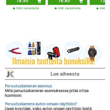
18.90
16.80
13.6
◉ Heti varastosta
◉ Heti varastosta
◉ Heti v
Lue aiheesta
Peruutuskameran asennus
Mitä peruutuskameran asennuksessa pitää ottaa
huomioon.
Peruutuskamera auton omaan näyttöön?
Usein kysytään, voiko auton omaan näyttöön lisätä