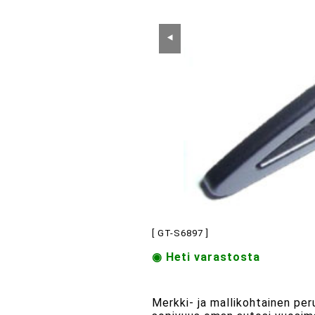
⯇
[ GT-S6897 ]
◉ Heti varastosta
Merkki- ja mallikohtainen pe