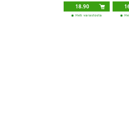
18.90
1
◉ Heti varastosta
◉ He