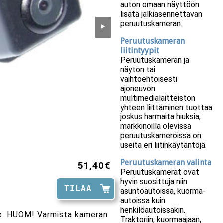
auton omaan näyttöön
lisätä jälkiasennettavan
peruutuskameran.
⯈
Peruutuskameran
liitintyypit
Peruutuskameran ja
näytön tai
vaihtoehtoisesti
ajoneuvon
multimedialaitteiston
yhteen liittäminen tuottaa
joskus harmaita hiuksia;
markkinoilla olevissa
peruutuskameroissa on
useita eri liitinkäytäntöjä.
Peruutuskameran valinta
51,40€
Peruutuskamerat ovat
hyvin suosittuja niin
TILAA
asuntoautoissa, kuorma-
autoissa kuin
henkilöautoissakin.
lle. HUOM! Varmista kameran
Traktoriin, kuormaajaan,