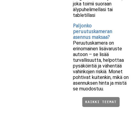
joka toimii suoraan
älypuhelimellasi tai
tabletillasi
Paljonko
peruutuskameran
asennus maksaa?
Peruutuskamera on
erinomainen lisävaruste
autoon – se lisää
turvallisuutta, helpottaa
pysäköintiä ja vähentää
vahinkojen riskiä. Monet
pohtivat kuitenkin, mikä on
asennuksen hinta ja mistä
se muodostuu.
KAIKKI TEEMAT