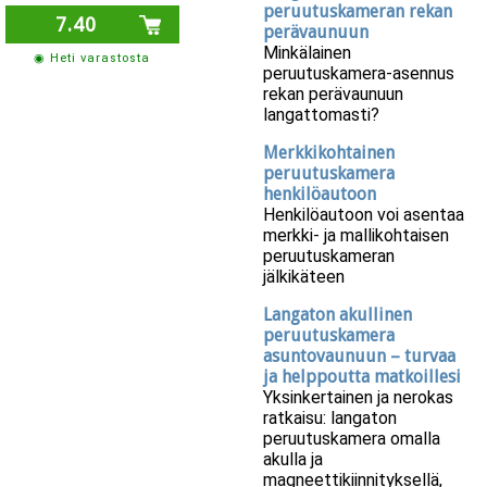
peruutuskameran rekan
7.40
perävaunuun
Minkälainen
◉ Heti varastosta
peruutuskamera-asennus
rekan perävaunuun
langattomasti?
Merkkikohtainen
peruutuskamera
henkilöautoon
Henkilöautoon voi asentaa
merkki- ja mallikohtaisen
peruutuskameran
jälkikäteen
Langaton akullinen
peruutuskamera
asuntovaunuun – turvaa
ja helppoutta matkoillesi
Yksinkertainen ja nerokas
ratkaisu: langaton
peruutuskamera omalla
akulla ja
magneettikiinnityksellä,