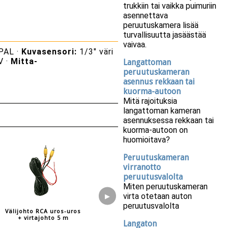
trukkiin tai vaikka puimuriin
asennettava
peruutuskamera lisää
turvallisuutta jasäästää
vaivaa.
PAL ·
Kuvasensori:
1/3" väri
V ·
Mitta-
Langattoman
peruutuskameran
asennus rekkaan tai
kuorma-autoon
Mitä rajoituksia
langattoman kameran
asennuksessa rekkaan tai
kuorma-autoon on
huomioitava?
Peruutuskameran
virranotto
peruutusvalolta
Miten peruutuskameran
virta otetaan auton
▶
peruutusvalolta
Välijohto RCA uros-uros
+ virtajohto 5 m
Langaton