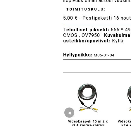
sopivuus oman autosi vuosimal
TOIMITUSKULU:
5.00 € - Postipaketti 16 nou
Teholliset pikselit:
656 * 492
CMOS , OV7950 ·
Kuvakulma
asteikko/apuviivat:
Kyllä
Hyllypaikka:
M05-01-04
◀
Videokaapeli 15 m 2 x
Videoka
RCA koiras-koiras
RCA k