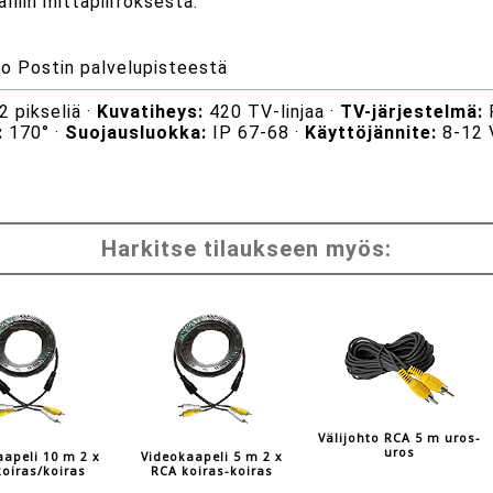
liin mittapiirroksesta.
to Postin palvelupisteestä
 pikseliä ·
Kuvatiheys:
420 TV-linjaa ·
TV-järjestelmä:
:
170° ·
Suojausluokka:
IP 67-68 ·
Käyttöjännite:
8-12 
Harkitse tilaukseen myös:
Välijohto RCA 5 m uros-
uros
apeli 10 m 2 x
Videokaapeli 5 m 2 x
oiras/koiras
RCA koiras-koiras