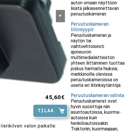
auton omaan näyttöön
lisätä jälkiasennettavan
peruutuskameran.
⯈
Peruutuskameran
liitintyypit
Peruutuskameran ja
näytön tai
vaihtoehtoisesti
ajoneuvon
multimedialaitteiston
yhteen liittäminen tuottaa
joskus harmaita hiuksia;
markkinoilla olevissa
peruutuskameroissa on
useita eri liitinkäytäntöjä.
Peruutuskameran valinta
45,60€
Peruutuskamerat ovat
hyvin suosittuja niin
TILAA
asuntoautoissa, kuorma-
autoissa kuin
henkilöautoissakin.
erikilven valon paikalle.
Traktoriin, kuormaajaan,