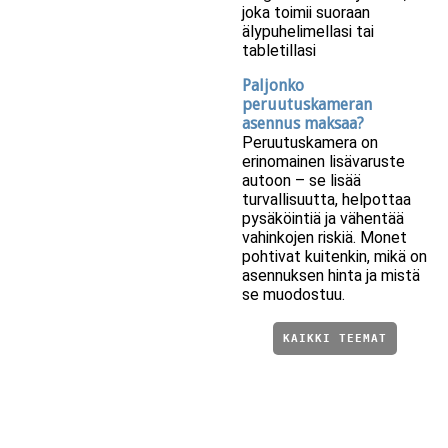
joka toimii suoraan
älypuhelimellasi tai
tabletillasi
Paljonko
peruutuskameran
asennus maksaa?
Peruutuskamera on
erinomainen lisävaruste
autoon – se lisää
turvallisuutta, helpottaa
pysäköintiä ja vähentää
vahinkojen riskiä. Monet
pohtivat kuitenkin, mikä on
asennuksen hinta ja mistä
se muodostuu.
KAIKKI TEEMAT