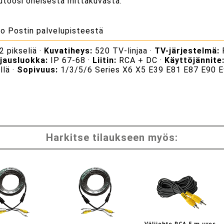
utoosi oheisesta mittakuvasta.
to Postin palvelupisteestä
 pikseliä ·
Kuvatiheys:
520 TV-linjaa ·
TV-järjestelmä:
jausluokka:
IP 67-68 ·
Liitin:
RCA + DC ·
Käyttöjännite
llä ·
Sopivuus:
1/3/5/6 Series X6 X5 E39 E81 E87 E90 
Harkitse tilaukseen myös: