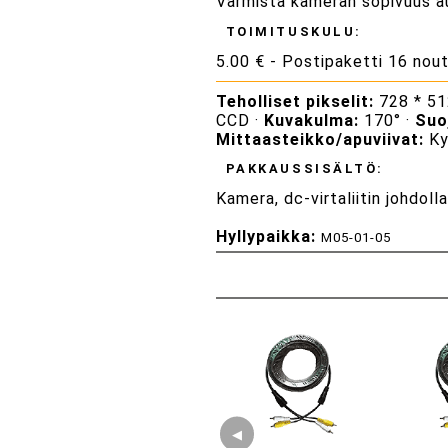
Varmista kameran sopivuus a
TOIMITUSKULU:
5.00 € - Postipaketti 16 nou
Teholliset pikselit:
728 * 512
CCD ·
Kuvakulma:
170° ·
Suo
Mittaasteikko/apuviivat:
Ky
PAKKAUSSISÄLTÖ:
Kamera, dc-virtaliitin johdolla
Hyllypaikka:
M05-01-05
◀