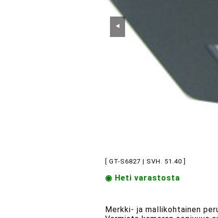
⯇
[ GT-S6827 | SVH. 51.40 ]
◉ Heti varastosta
Merkki- ja mallikohtainen per