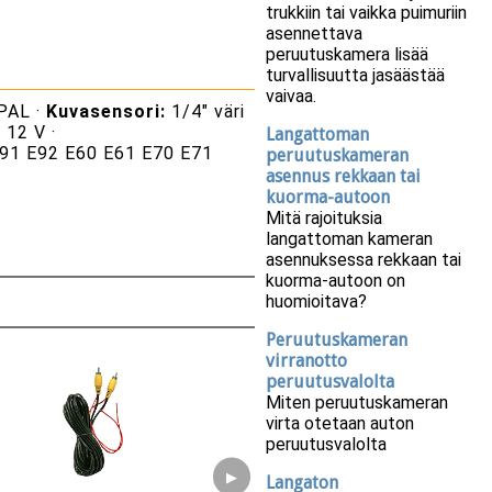
trukkiin tai vaikka puimuriin
asennettava
peruutuskamera lisää
turvallisuutta jasäästää
vaivaa.
PAL ·
Kuvasensori:
1/4" väri
:
12 V ·
Langattoman
E91 E92 E60 E61 E70 E71
peruutuskameran
asennus rekkaan tai
kuorma-autoon
Mitä rajoituksia
langattoman kameran
asennuksessa rekkaan tai
kuorma-autoon on
huomioitava?
Peruutuskameran
virranotto
peruutusvalolta
Miten peruutuskameran
virta otetaan auton
peruutusvalolta
▶
Langaton