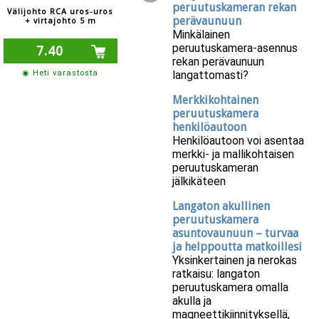
peruutuskameran rekan
Välijohto RCA uros-uros
perävaunuun
+ virtajohto 5 m
Minkälainen
peruutuskamera-asennus
7.40
rekan perävaunuun
langattomasti?
◉ Heti varastosta
Merkkikohtainen
peruutuskamera
henkilöautoon
Henkilöautoon voi asentaa
merkki- ja mallikohtaisen
peruutuskameran
jälkikäteen
Langaton akullinen
peruutuskamera
asuntovaunuun – turvaa
ja helppoutta matkoillesi
Yksinkertainen ja nerokas
ratkaisu: langaton
peruutuskamera omalla
akulla ja
magneettikiinnityksellä,