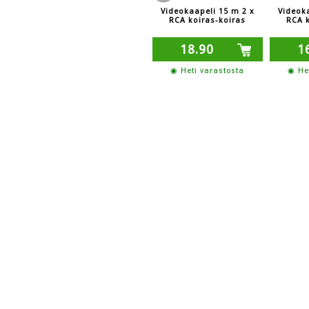
Videokaapeli 15 m 2 x
Videoka
RCA koiras-koiras
RCA k
18.90
1
◉ Heti varastosta
◉ He