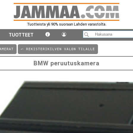
Tuotteista yli 90% suoraan Lahden varastolta.
TUOTTEET
AMERAT
⤺ REKISTERIKILVEN VALON TILALLE
BMW peruutuskamera