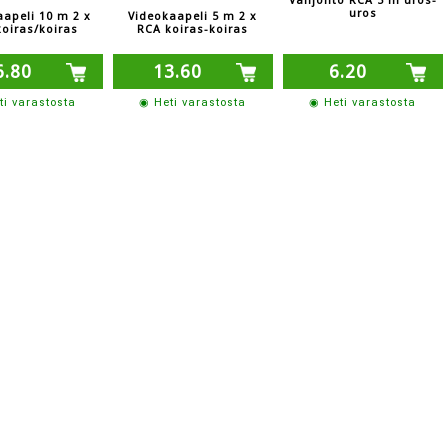
Välijohto RCA 5 m uros-
uros
apeli 10 m 2 x
Videokaapeli 5 m 2 x
oiras/koiras
RCA koiras-koiras
6.80
13.60
6.20
ti varastosta
◉ Heti varastosta
◉ Heti varastosta