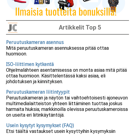
Artikkelit Top 5
Peruutuskameran asennus
Mitä peruutuskameran asennuksessa pitää ottaa
huomioon.
ISO-liittimen kytkentä
Ohjelmalähteen asentamisessa on monta asiaa mitä pitää
ottaa huomioon. Käsittelentässä kaksi asiaa, eli
johdotuksen ja kiinnityksen.
Peruutuskameran liitintyypit
Peruutuskameran ja näytön tai vaihtoehtoisesti ajoneuvon
multimedialaitteiston yhteen liittäminen tuottaa joskus
harmaita hiuksia; markkinoilla olevissa peruutuskameroissa
on useita eri liitinkäytäntöjä.
Usein kysytyt kysymykset (FAQ)
Etsi täältä vastaukset usein kysyttyihin kysymyksiin