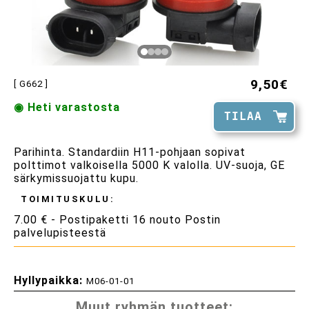
9,50€
[ G662 ]
◉ Heti varastosta
TILAA
Parihinta. Standardiin H11-pohjaan sopivat
polttimot valkoisella 5000 K valolla. UV-suoja, GE
särkymissuojattu kupu.
TOIMITUSKULU:
7.00 € - Postipaketti 16 nouto Postin
palvelupisteestä
Hyllypaikka:
M06-01-01
Muut ryhmän tuotteet: