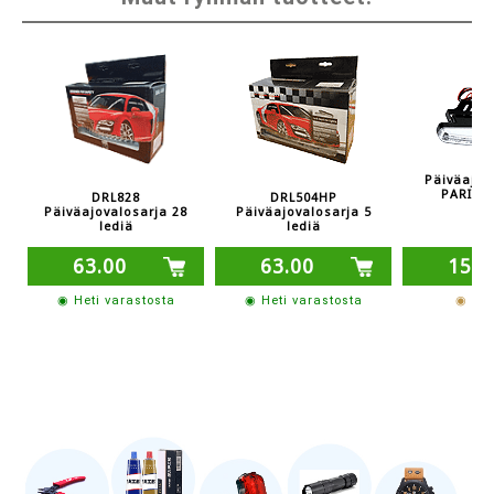
Päiväajov
PARI 12
DRL504HP
DRL828
Päiväajovalosarja 5
Päiväajovalosarja 28
lediä
lediä
63.00
63.00
15.8
◉ Heti varastosta
◉ Heti varastosta
◉ 1-2