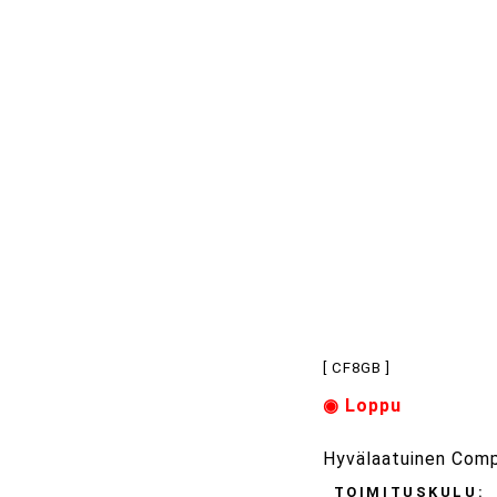
[ CF8GB ]
◉ Loppu
Hyvälaatuinen Compa
TOIMITUSKULU: