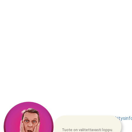
Yritysinf
Tuote on valitettavasti loppu.