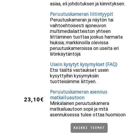
asiaa, eli johdotuksen ja kiinnityksen.
Peruutuskameran liitintyypit
Peruutuskameran ja näytön tai
vaihtoehtoisesti ajoneuvon
multimedialaitteiston yhteen
liittäminen tuottaa joskus harmaita
hiuksia; markkinoilla olevissa
peruutuskameroissa on useita eri
liitinkäytäntöjä.
Usein kysytyt kysymykset (FAQ)
Etsi täältä vastaukset usein
kysyttyihin kysymyksiin
tuotteisiimme liittyen.
Peruutuskameran asennus
matkailuautoon
23,10€
Minkälainen peruutuskamera
matkailuautoon sopii ja mitä
asennuksessa tulee ottaa huomioon
KAIKKI TEEMAT