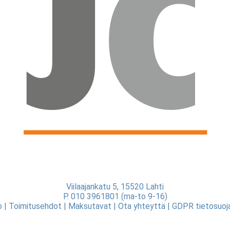
Viilaajankatu 5, 15520 Lahti
P. 010 3961801 (ma-to 9-16)
o
|
Toimitusehdot
|
Maksutavat
|
Ota yhteyttä
|
GDPR tietosuoj