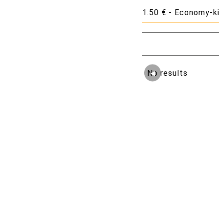
1.50 € - Economy-ki
No results
◀