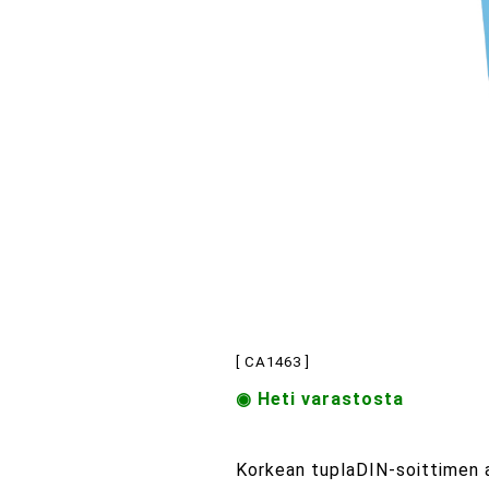
[ CA1463 ]
◉ Heti varastosta
Korkean tuplaDIN-soittimen a