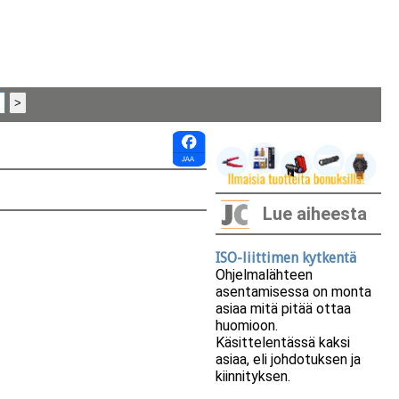
Lue aiheesta
ISO-liittimen kytkentä
Ohjelmalähteen
asentamisessa on monta
asiaa mitä pitää ottaa
huomioon.
Käsittelentässä kaksi
asiaa, eli johdotuksen ja
kiinnityksen.