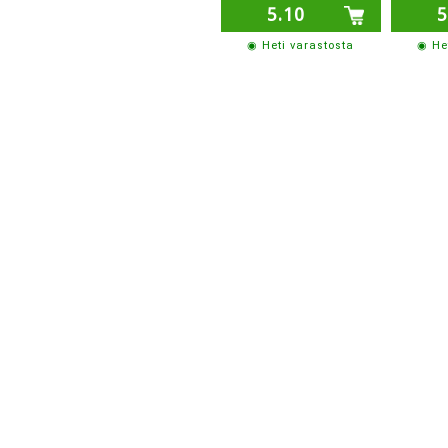
5.10
5
◉ Heti varastosta
◉ He