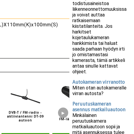
todistusaineistoa
liikenneonnettomuuksissa
ja voivat auttaa
ratkaisemaan
)X110mm(K)x100mm(S)
kiistatilanteita. Jos
harkitset
kojetaulukameran
hankkimista tai haluat
saada parhaan hyödyn irti
jo omistamastasi
kamerasta, tämä artikkeli
antaa sinulle kattavat
ohjeet.
Autokameran virranotto
Miten otan autokameralle
virran autosta?
Peruutuskameran
asennus matkailuautoon
DVB-T / FM-radio -
▶
Minkälainen
aktiiviantenni DT-09
FM-antennivah
FM-lähetin Traxter
peruutuskamera
autoon
autoradio
SL600
matkailuautoon sopii ja
mitä asennuksessa tulee