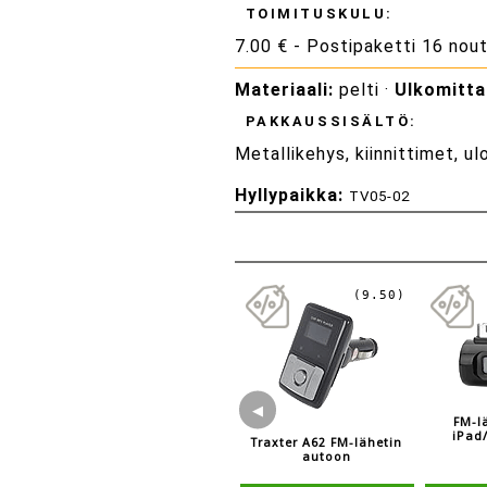
TOIMITUSKULU:
7.00 € - Postipaketti 16 nou
Materiaali:
pelti ·
Ulkomitta
PAKKAUSSISÄLTÖ:
Metallikehys, kiinnittimet, ul
Hyllypaikka:
TV05-02
(9.50)
◀
FM-l
iPad
Traxter A62 FM-lähetin
autoon