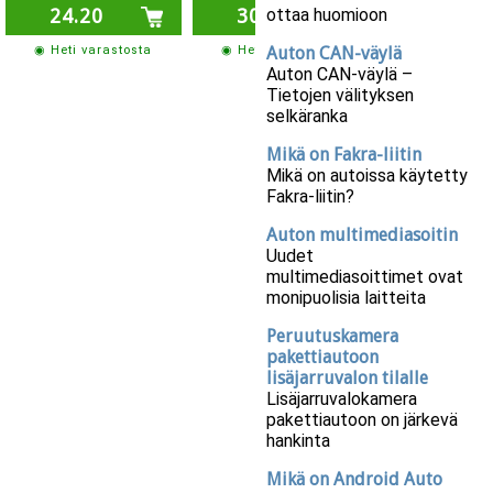
ottaa huomioon
24.20
30.40
11.60
Auton CAN-väylä
◉ Heti varastosta
◉ Heti varastosta
◉ Heti varas
Auton CAN-väylä –
Tietojen välityksen
selkäranka
Mikä on Fakra-liitin
Mikä on autoissa käytetty
Fakra-liitin?
Auton multimediasoitin
Uudet
multimediasoittimet ovat
monipuolisia laitteita
Peruutuskamera
pakettiautoon
lisäjarruvalon tilalle
Lisäjarruvalokamera
pakettiautoon on järkevä
hankinta
Mikä on Android Auto