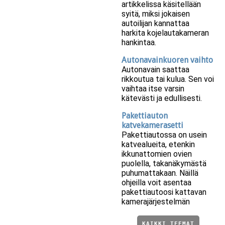
artikkelissa käsitellään
syitä, miksi jokaisen
autoilijan kannattaa
harkita kojelautakameran
hankintaa.
Autonavainkuoren vaihto
Autonavain saattaa
rikkoutua tai kulua. Sen voi
vaihtaa itse varsin
kätevästi ja edullisesti.
Pakettiauton
katvekamerasetti
Pakettiautossa on usein
katvealueita, etenkin
ikkunattomien ovien
puolella, takanäkymästä
puhumattakaan. Näillä
ohjeilla voit asentaa
pakettiautoosi kattavan
kamerajärjestelmän
KAIKKI TEEMAT