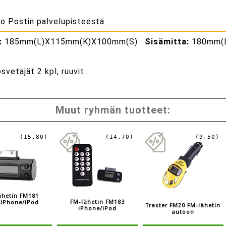
to Postin palvelupisteestä
:
185mm(L)X115mm(K)X100mm(S) ·
Sisämitta:
180mm(L
osvetäjät 2 kpl, ruuvit
Muut ryhmän tuotteet:
(15.80)
(14.70)
(9.50)
ähetin FM181
FM-lähetin FM183
/iPhone/iPod
Traxter FM20 FM-lähetin
iPhone/iPod
autoon