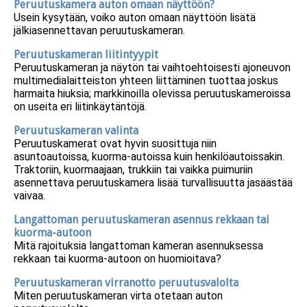
Peruutuskamera auton omaan näyttöön?
Usein kysytään, voiko auton omaan näyttöön lisätä
jälkiasennettavan peruutuskameran.
Peruutuskameran liitintyypit
Peruutuskameran ja näytön tai vaihtoehtoisesti ajoneuvon
multimedialaitteiston yhteen liittäminen tuottaa joskus
harmaita hiuksia; markkinoilla olevissa peruutuskameroissa
on useita eri liitinkäytäntöjä.
Peruutuskameran valinta
Peruutuskamerat ovat hyvin suosittuja niin
asuntoautoissa, kuorma-autoissa kuin henkilöautoissakin.
Traktoriin, kuormaajaan, trukkiin tai vaikka puimuriin
asennettava peruutuskamera lisää turvallisuutta jasäästää
vaivaa.
Langattoman peruutuskameran asennus rekkaan tai
kuorma-autoon
Mitä rajoituksia langattoman kameran asennuksessa
rekkaan tai kuorma-autoon on huomioitava?
Peruutuskameran virranotto peruutusvalolta
Miten peruutuskameran virta otetaan auton