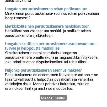
peruutusvalolta
Langaton peruutuskameran rekan perävaunuun
Minkälainen peruutuskamera-asennus rekan perävaunuun
langattomasti?
Merkkikohtainen peruutuskamera henkilöautoon
Henkilöautoon voi asentaa merkki- ja mallikohtaisen
peruutuskameran jälkikäteen
Langaton akullinen peruutuskamera asuntovaunuun –
turvaa ja helppoutta matkoillesi
Yksinkertainen ja nerokas ratkaisu: langaton
peruutuskamera omalla akulla ja magneettikiinnityksellä,
joka toimii suoraan älypuhelimellasi tai tabletillasi
Paljonko peruutuskameran asennus maksaa?
Peruutuskamera on erinomainen lisävaruste autoon – se
lisää turvallisuutta, helpottaa pysäköintiä ja vähentää
vahinkojen riskiä. Monet pohtivat kuitenkin, mikä on
asennuksen hinta ja mistä se muodostuu.
KAIKKI TEEMAT