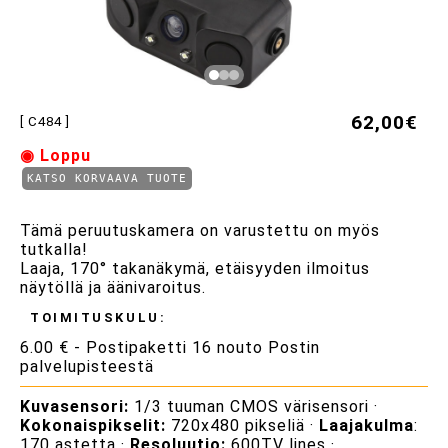
62,00€
[ C484 ]
◉ Loppu
KATSO KORVAAVA TUOTE
Tämä peruutuskamera on varustettu on myös
tutkalla!
Laaja, 170° takanäkymä, etäisyyden ilmoitus
näytöllä ja äänivaroitus.
TOIMITUSKULU:
6.00 € - Postipaketti 16 nouto Postin
palvelupisteestä
Kuvasensori:
1/3 tuuman CMOS värisensori ·
Kokonaispikselit:
720x480 pikseliä ·
Laajakulma
:
170 astetta ·
Resoluutio:
600TV lines ·