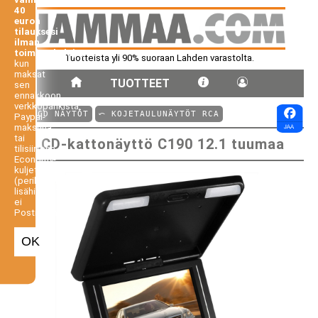
40
euron
tilauksesi
ilman
toimituskuluja,
Tuotteista yli 90% suoraan Lahden varastolta.
kun
maksat
TUOTTEET
sen
ennakkoon
verkkopankista,
⤺ LCD NÄYTÖT
⤺ KOJETAULUNÄYTÖT RCA
Paypal-
maksuna
tai
LCD-kattonäyttö C190 12.1 tuumaa
tilisiirtona.
Economy-
kuljetus
(perilletoimitus
lisähintaan,
ei
Postiennakko).
OK