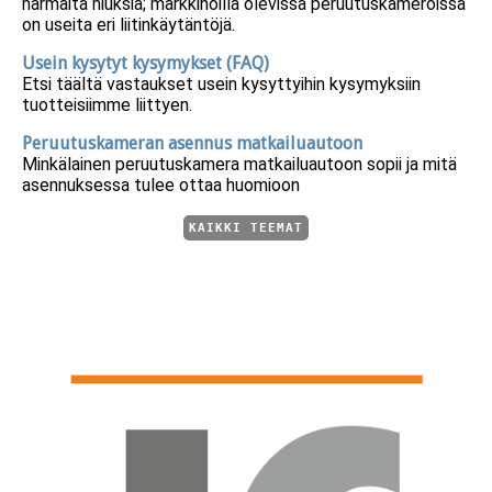
harmaita hiuksia; markkinoilla olevissa peruutuskameroissa
on useita eri liitinkäytäntöjä.
Usein kysytyt kysymykset (FAQ)
Etsi täältä vastaukset usein kysyttyihin kysymyksiin
tuotteisiimme liittyen.
Peruutuskameran asennus matkailuautoon
Minkälainen peruutuskamera matkailuautoon sopii ja mitä
asennuksessa tulee ottaa huomioon
KAIKKI TEEMAT