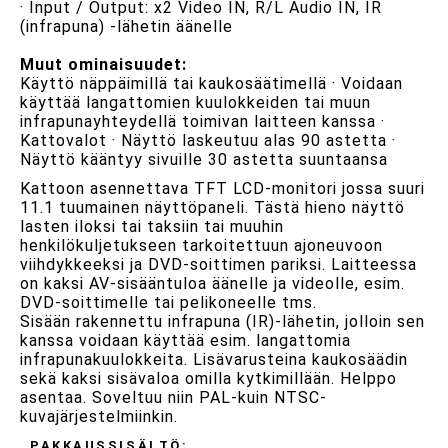
· Input / Output: x2 Video IN, R/L Audio IN, IR
(infrapuna) -lähetin äänelle
Muut ominaisuudet:
Käyttö näppäimillä tai kaukosäätimellä · Voidaan
käyttää langattomien kuulokkeiden tai muun
infrapunayhteydellä toimivan laitteen kanssa ·
Kattovalot · Näyttö laskeutuu alas 90 astetta ·
Näyttö kääntyy sivuille 30 astetta suuntaansa
Kattoon asennettava TFT LCD-monitori jossa suuri
11.1 tuumainen näyttöpaneli. Tästä hieno näyttö
lasten iloksi tai taksiin tai muuhin
henkilökuljetukseen tarkoitettuun ajoneuvoon
viihdykkeeksi ja DVD-soittimen pariksi. Laitteessa
on kaksi AV-sisääntuloa äänelle ja videolle, esim.
DVD-soittimelle tai pelikoneelle tms.
Sisään rakennettu infrapuna (IR)-lähetin, jolloin sen
kanssa voidaan käyttää esim. langattomia
infrapunakuulokkeita. Lisävarusteina kaukosäädin
sekä kaksi sisävaloa omilla kytkimillään. Helppo
asentaa. Soveltuu niin PAL-kuin NTSC-
kuvajärjestelmiinkin.
PAKKAUSSISÄLTÖ: