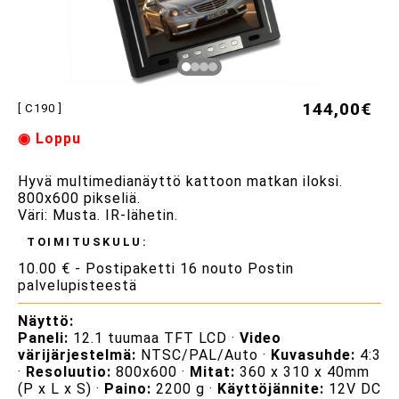
144,00€
[ C190 ]
◉ Loppu
Hyvä multimedianäyttö kattoon matkan iloksi.
800x600 pikseliä.
Väri: Musta. IR-lähetin.
TOIMITUSKULU:
10.00 € - Postipaketti 16 nouto Postin
palvelupisteestä
Näyttö:
Paneli:
12.1 tuumaa TFT LCD ·
Video
värijärjestelmä:
NTSC/PAL/Auto ·
Kuvasuhde:
4:3
·
Resoluutio:
800x600 ·
Mitat:
360 x 310 x 40mm
(P x L x S) ·
Paino:
2200 g ·
Käyttöjännite:
12V DC