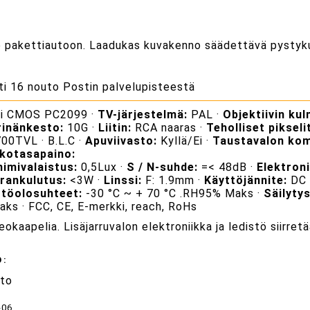
lle pakettiautoon. Laadukas kuvakenno säädettävä pystyk
ti 16 nouto Postin palvelupisteestä
ri CMOS PC2099 ·
TV-järjestelmä:
PAL ·
Objektiivin kul
rinänkesto:
10G ·
Liitin:
RCA naaras ·
Teholliset pikseli
00TVL · B.L.C ·
Apuviivasto:
Kyllä/Ei ·
Taustavalon kom
kotasapaino:
nimivalaistus:
0,5Lux ·
S / N-suhde:
=< 48dB ·
Elektroni
rrankulutus:
<3W ·
Linssi:
F: 1.9mm ·
Käyttöjännite:
DC 
ttöolosuhteet:
-30 °C ~ + 70 °C .RH95% Maks ·
Säilyty
ks · FCC, CE, E-merkki, reach, RoHs
deokaapelia. Lisäjarruvalon elektroniikka ja ledistö siirre
Ö:
hto
-06