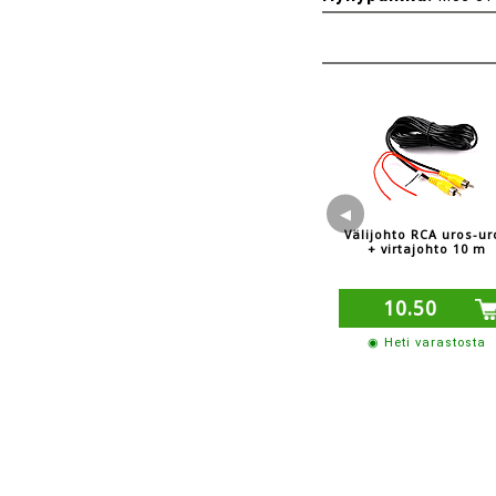
◀
Välijohto RCA uros-ur
+ virtajohto 10 m
10.50
◉ Heti varastosta