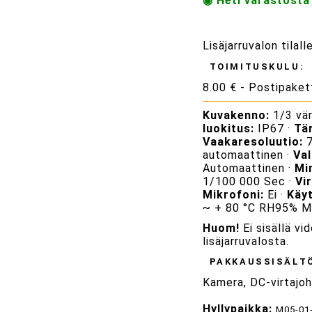
◉ Heti varastosta
Lisäjarruvalon tila
TOIMITUSKULU:
8.00 € - Postipaket
Kuvakenno:
1/3 vä
luokitus:
IP67 ·
Tä
Vaakaresoluutio:
7
automaattinen ·
Val
Automaattinen ·
Mi
1/100 000 Sec ·
Vi
Mikrofoni:
Ei ·
Käy
~ + 80 °C RH95% Ma
Huom!
Ei sisällä vi
lisäjarruvalosta.
PAKKAUSSISÄLT
Kamera, DC-virtajo
Hyllypaikka:
M05-01