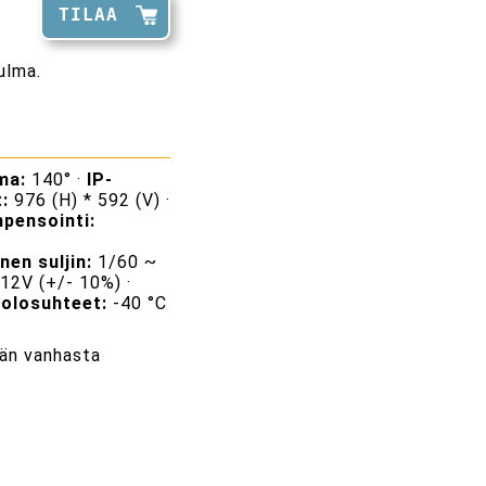
TILAA
ulma.
ma:
140° ·
IP-
t:
976 (H) * 592 (V) ·
pensointi:
nen suljin:
1/60 ~
12V (+/- 10%) ·
solosuhteet:
-40 °C
tään vanhasta