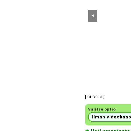
⯇
[ BLC313 ]
Valitse optio
Ilman videokaap