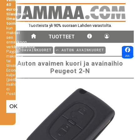
40
euron
tilauksesi
ilman
toimituskuluja,
Tuotteista yli 90% suoraan Lahden varastolta.
kun
maksat
TUOTTEET
sen
ennakkoon
verkkopankista,
⤺ AUTOAVAINKUORET
⤺ AUTON AVAINKUORET
Paypal-
maksuna
tai
Auton avaimen kuori ja avainaihio
tilisiirtona.
Peugeot 2-N
Economy-
kuljetus
(perilletoimitus
lisähintaan,
ei
Postiennakko).
OK