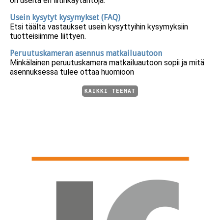
on useita eri liitinkäytäntöjä.
Usein kysytyt kysymykset (FAQ)
Etsi täältä vastaukset usein kysyttyihin kysymyksiin
tuotteisiimme liittyen.
Peruutuskameran asennus matkailuautoon
Minkälainen peruutuskamera matkailuautoon sopii ja mitä
asennuksessa tulee ottaa huomioon
KAIKKI TEEMAT