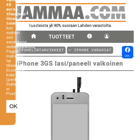
40
euron
tilauksesi
ilman
toimituskuluja,
Tuotteista yli 90% suoraan Lahden varastolta.
kun
maksat
TUOTTEET
sen
ennakkoon
verkkopankista,
⤺ ÄLYPUHELINTARVIKKEET
⤺ IPHONE VARAOSAT
Paypal-
maksuna
tai
iPhone 3GS lasi/paneeli valkoinen
tilisiirtona.
Economy-
kuljetus
(perilletoimitus
lisähintaan,
ei
Postiennakko).
OK