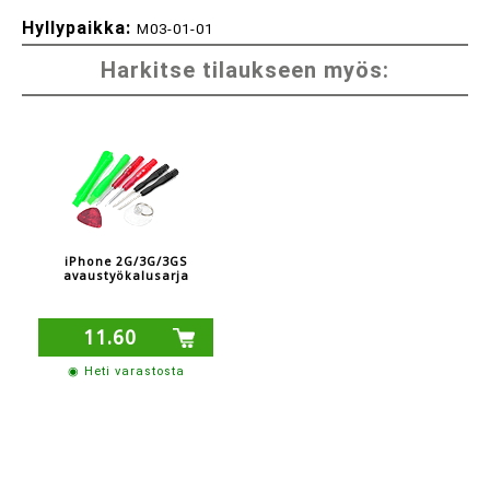
Hyllypaikka:
M03-01-01
Harkitse tilaukseen myös:
iPhone 2G/3G/3GS
avaustyökalusarja
11.60
◉ Heti varastosta