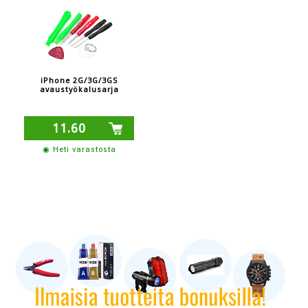
iPhone 2G/3G/3GS
avaustyökalusarja
11.60
◉ Heti varastosta