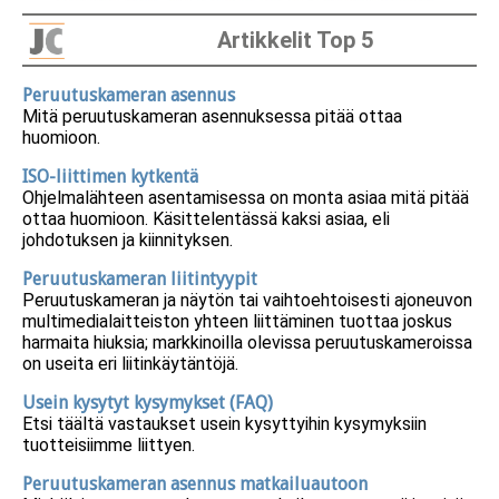
Artikkelit Top 5
Peruutuskameran asennus
Mitä peruutuskameran asennuksessa pitää ottaa
huomioon.
ISO-liittimen kytkentä
Ohjelmalähteen asentamisessa on monta asiaa mitä pitää
ottaa huomioon. Käsittelentässä kaksi asiaa, eli
johdotuksen ja kiinnityksen.
Peruutuskameran liitintyypit
Peruutuskameran ja näytön tai vaihtoehtoisesti ajoneuvon
multimedialaitteiston yhteen liittäminen tuottaa joskus
harmaita hiuksia; markkinoilla olevissa peruutuskameroissa
on useita eri liitinkäytäntöjä.
Usein kysytyt kysymykset (FAQ)
Etsi täältä vastaukset usein kysyttyihin kysymyksiin
tuotteisiimme liittyen.
Peruutuskameran asennus matkailuautoon