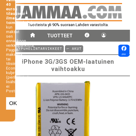
40
euron
tilauksesi
ilman
toimituskuluja,
Tuotteista yli 90% suoraan Lahden varastolta.
kun
maksat
TUOTTEET
sen
ennakkoon
verkkopankista,
⤺ ÄLYPUHELINTARVIKKEET
⤺ AKUT
Paypal-
maksuna
tai
iPhone 3G/3GS OEM-laatuinen
tilisiirtona.
vaihtoakku
Economy-
kuljetus
(perilletoimitus
lisähintaan,
ei
Postiennakko).
OK