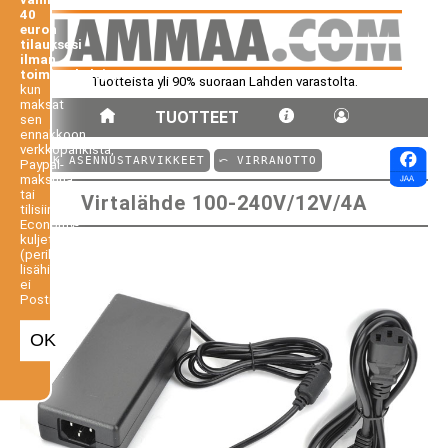
40
euron
tilauksesi
ilman
toimituskuluja,
Tuotteista yli 90% suoraan Lahden varastolta.
kun
maksat
TUOTTEET
sen
ennakkoon
verkkopankista,
⤺ VK ASENNUSTARVIKKEET
⤺ VIRRANOTTO
Paypal-
maksuna
tai
Virtalähde 100-240V/12V/4A
tilisiirtona.
Economy-
kuljetus
(perilletoimitus
lisähintaan,
ei
Postiennakko).
OK