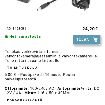
24,20€
[ AD-S1230B ]
◉ Heti varastosta
TILAA
Tehokas verkkovirtalaite esim.
valvontakamerajärjestelmiin ja valvontakameroille.
Teho riittää usealle laitteelle.
TOIMITUSKULU:
5.00 € - Postipaketti 16 nouto Postin
palvelupisteestä
Ottojännite:
100-240v AC ·
Antojännite/virta:
DC
12V / 4A ·
Mitat:
116 x 50 x 30MM
PAKKAUSSISÄLTÖ: