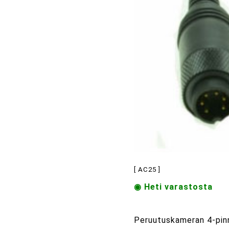
[ AC25 ]
◉ Heti varastosta
Peruutuskameran 4-pinn