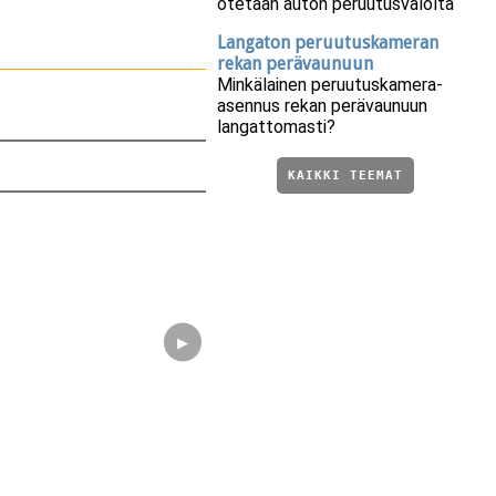
otetaan auton peruutusvalolta
Langaton peruutuskameran
rekan perävaunuun
Minkälainen peruutuskamera-
asennus rekan perävaunuun
langattomasti?
KAIKKI TEEMAT
▶