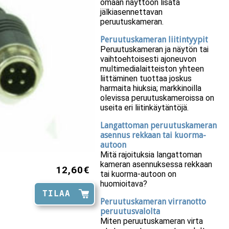
omaan näyttöön lisätä
jälkiasennettavan
peruutuskameran.
Peruutuskameran liitintyypit
Peruutuskameran ja näytön tai
vaihtoehtoisesti ajoneuvon
multimedialaitteiston yhteen
liittäminen tuottaa joskus
harmaita hiuksia; markkinoilla
olevissa peruutuskameroissa on
useita eri liitinkäytäntöjä.
Langattoman peruutuskameran
asennus rekkaan tai kuorma-
autoon
Mitä rajoituksia langattoman
kameran asennuksessa rekkaan
12,60€
tai kuorma-autoon on
huomioitava?
TILAA
Peruutuskameran virranotto
peruutusvalolta
Miten peruutuskameran virta