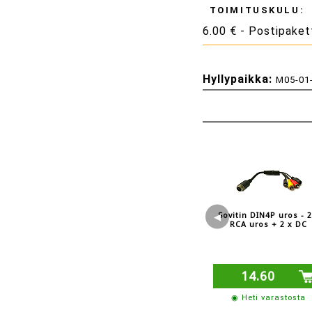
TOIMITUSKULU:
6.00 € - Postipaket
Hyllypaikka:
M05-01
◀
Sovitin DIN4P uros - 2
RCA uros + 2 x DC
14.60
◉ Heti varastosta