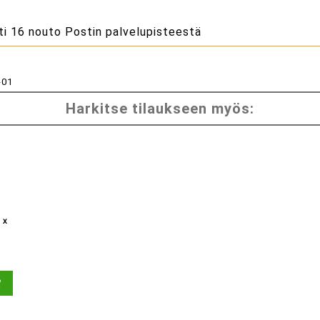
ti 16 nouto Postin palvelupisteestä
-01
Harkitse tilaukseen myös:
 x