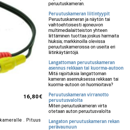
peruutuskameran.
Peruutuskameran liitintyypit
Peruutuskameran ja näytön tai
vaihtoehtoisesti ajoneuvon
multimedialaitteiston yhteen
liittäminen tuottaa joskus harmaita
hiuksia; markkinoilla olevissa
peruutuskameroissa on useita eri
liitinkäytäntöjä.
Langattoman peruutuskameran
asennus rekkaan tai kuorma-autoon
Mitä rajoituksia langattoman
kameran asennuksessa rekkaan tai
kuorma-autoon on huomioitava?
Peruutuskameran virranotto
16,80€
peruutusvalolta
Miten peruutuskameran virta
otetaan auton peruutusvalolta
akameralle . Pituus
Langaton peruutuskameran rekan
perävaunuun