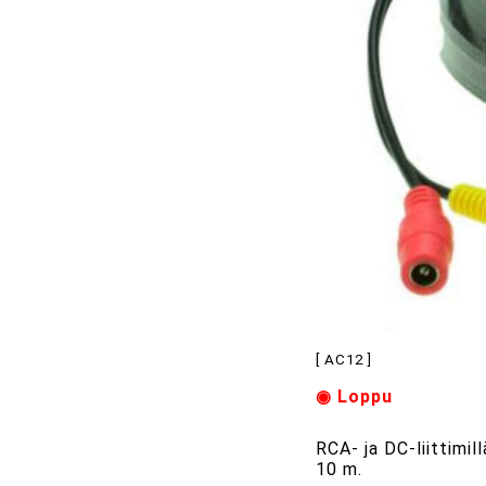
[ AC12 ]
◉ Loppu
RCA- ja DC-liittimil
10 m.