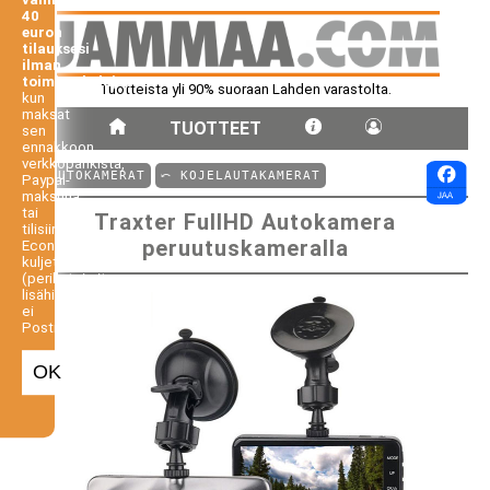
40
euron
tilauksesi
ilman
toimituskuluja,
Tuotteista yli 90% suoraan Lahden varastolta.
kun
maksat
TUOTTEET
sen
ennakkoon
verkkopankista,
⤺ AUTOKAMERAT
⤺ KOJELAUTAKAMERAT
Paypal-
maksuna
tai
Traxter FullHD Autokamera
tilisiirtona.
peruutuskameralla
Economy-
kuljetus
(perilletoimitus
lisähintaan,
ei
Postiennakko).
OK