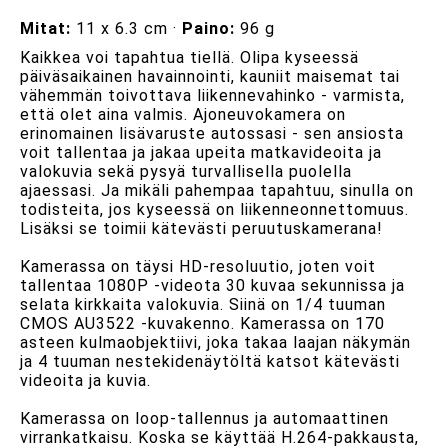
Mitat:
11 x 6.3 cm ·
Paino:
96 g
Kaikkea voi tapahtua tiellä. Olipa kyseessä
päiväsaikainen havainnointi, kauniit maisemat tai
vähemmän toivottava liikennevahinko - varmista,
että olet aina valmis. Ajoneuvokamera on
erinomainen lisävaruste autossasi - sen ansiosta
voit tallentaa ja jakaa upeita matkavideoita ja
valokuvia sekä pysyä turvallisella puolella
ajaessasi. Ja mikäli pahempaa tapahtuu, sinulla on
todisteita, jos kyseessä on liikenneonnettomuus.
Lisäksi se toimii kätevästi peruutuskamerana!
Kamerassa on täysi HD-resoluutio, joten voit
tallentaa 1080P -videota 30 kuvaa sekunnissa ja
selata kirkkaita valokuvia. Siinä on 1/4 tuuman
CMOS AU3522 -kuvakenno. Kamerassa on 170
asteen kulmaobjektiivi, joka takaa laajan näkymän
ja 4 tuuman nestekidenäytöltä katsot kätevästi
videoita ja kuvia.
Kamerassa on loop-tallennus ja automaattinen
virrankatkaisu. Koska se käyttää H.264-pakkausta,