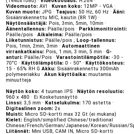
(1440x1080) ·
Videokoodaus:
H.264 ·
Videomuoto:
AVI ·
Kuvan koko:
12MP - VGA ·
Kuvan muoto:
JPG ·
Taajuus:
50 Hz, 60 Hz ·
Ääni:
Sisäänrakennettu MIC, kaiutin (8R 1W) ·
Näytönsäästäjä:
Pois, 3min, 5min, 10min ·
Äänentallennus:
Päälle/pois ·
Parkkimonitirointi:
Päälle/pois ·
Aikaleima:
Päälle/pois ·
Liiketunnistus:
Päälle/pois ;
Loop-tallennus:
Pois, 1min, 2min, 3min ·
Automaattinen
virrankatkaisu:
Pois, 1 min, 3 min, 5 min ·
G-
anturi:
Päälle/Pois ·
Varastointilämpötila:
-30 -
70°C ·
Käyttölämpötila:
0 - 50° ·
Käyttökosteus:
15 - 65% RH G
Akku:
Sisäänrakennettu 300mAh
polymeeriakku ·
Akun käyttöaika:
muutamia
minuutteja
Näytön koko:
4 tuuman IPS ·
Näytön resoluutio:
960 x 480 · Ei Kosketusnäyttö
Linssi:
3,5 mm ·
Katselukulma:
170 astetta ·
Digitaalinen zoom:
2x
Muisti:
Micro SD-kortti max 32 Gt (ei mukana)
Kielet:
English/simplified Chinese/traditional
Chinese/French/German/Japanese/Korean/Russian/Sp
Liitännät:
Mini USB, CAM IN, Micro SD-kortti