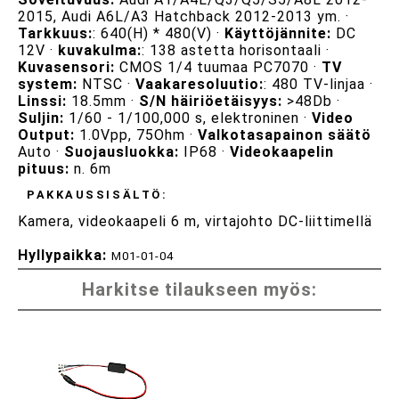
2015, Audi A6L/A3 Hatchback 2012-2013 ym. ·
Tarkkuus:
: 640(H) * 480(V) ·
Käyttöjännite:
DC
12V ·
kuvakulma:
: 138 astetta horisontaali ·
Kuvasensori:
CMOS 1/4 tuumaa PC7070 ·
TV
system:
NTSC ·
Vaakaresoluutio:
: 480 TV-linjaa ·
Linssi:
18.5mm ·
S/N häiriöetäisyys:
>48Db ·
Suljin:
1/60 - 1/100,000 s, elektroninen ·
Video
Output:
1.0Vpp, 75Ohm ·
Valkotasapainon säätö
Auto ·
Suojausluokka:
IP68 ·
Videokaapelin
pituus:
n. 6m
PAKKAUSSISÄLTÖ:
Kamera, videokaapeli 6 m, virtajohto DC-liittimellä
Hyllypaikka:
M01-01-04
Harkitse tilaukseen myös: