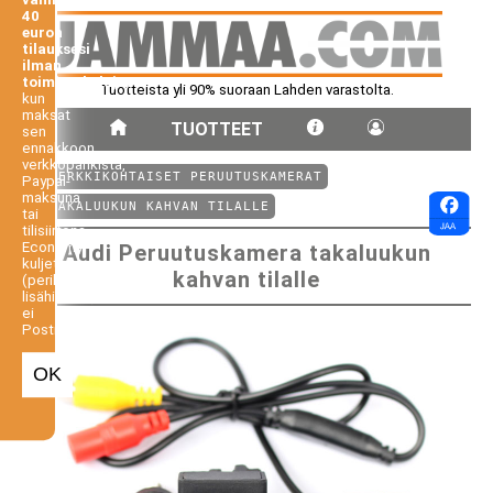
40
euron
tilauksesi
ilman
toimituskuluja,
Tuotteista yli 90% suoraan Lahden varastolta.
kun
maksat
TUOTTEET
sen
ennakkoon
verkkopankista,
⤺ MERKKIKOHTAISET PERUUTUSKAMERAT
Paypal-
maksuna
⤺ TAKALUUKUN KAHVAN TILALLE
tai
tilisiirtona.
Economy-
Audi Peruutuskamera takaluukun
kuljetus
kahvan tilalle
(perilletoimitus
lisähintaan,
ei
Postiennakko).
OK