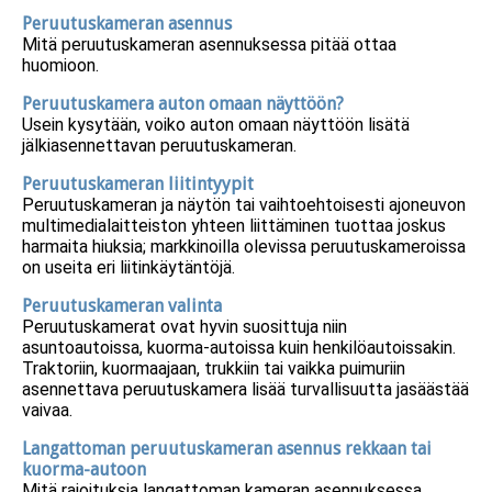
Peruutuskameran asennus
Mitä peruutuskameran asennuksessa pitää ottaa
huomioon.
Peruutuskamera auton omaan näyttöön?
Usein kysytään, voiko auton omaan näyttöön lisätä
jälkiasennettavan peruutuskameran.
Peruutuskameran liitintyypit
Peruutuskameran ja näytön tai vaihtoehtoisesti ajoneuvon
multimedialaitteiston yhteen liittäminen tuottaa joskus
harmaita hiuksia; markkinoilla olevissa peruutuskameroissa
on useita eri liitinkäytäntöjä.
Peruutuskameran valinta
Peruutuskamerat ovat hyvin suosittuja niin
asuntoautoissa, kuorma-autoissa kuin henkilöautoissakin.
Traktoriin, kuormaajaan, trukkiin tai vaikka puimuriin
asennettava peruutuskamera lisää turvallisuutta jasäästää
vaivaa.
Langattoman peruutuskameran asennus rekkaan tai
kuorma-autoon
Mitä rajoituksia langattoman kameran asennuksessa