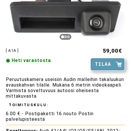
59,00€
[ A1A ]
◉ Heti varastosta
TILAA
Peruutuskamera useisiin Audin malleihin takaluukun
avauskahvan tilalle. Mukana 6 metrin videokaapeli.
Varmista soveltuvuus autoosi oheisesta
mittakuvasta.
TOIMITUSKULU:
6.00 € - Postipaketti 16 nouto Postin
palvelupisteestä
Soveltuvuus:
Audi A1/A4L/Q3/Q5/S5/A8L 2012-