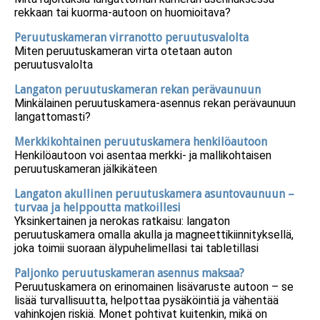
rekkaan tai kuorma-autoon on huomioitava?
Peruutuskameran virranotto peruutusvalolta
Miten peruutuskameran virta otetaan auton
peruutusvalolta
Langaton peruutuskameran rekan perävaunuun
Minkälainen peruutuskamera-asennus rekan perävaunuun
langattomasti?
Merkkikohtainen peruutuskamera henkilöautoon
Henkilöautoon voi asentaa merkki- ja mallikohtaisen
peruutuskameran jälkikäteen
Langaton akullinen peruutuskamera asuntovaunuun –
turvaa ja helppoutta matkoillesi
Yksinkertainen ja nerokas ratkaisu: langaton
peruutuskamera omalla akulla ja magneettikiinnityksellä,
joka toimii suoraan älypuhelimellasi tai tabletillasi
Paljonko peruutuskameran asennus maksaa?
Peruutuskamera on erinomainen lisävaruste autoon – se
lisää turvallisuutta, helpottaa pysäköintiä ja vähentää
vahinkojen riskiä. Monet pohtivat kuitenkin, mikä on