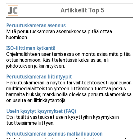
Artikkelit Top 5
Peruutuskameran asennus
Mitä peruutuskameran asennuksessa pitää ottaa
huomioon.
ISO-liittimen kytkentä
Ohjelmalähteen asentamisessa on monta asiaa mitä pitää
ottaa huomioon. Käsittelentässä kaksi asiaa, eli
johdotuksen ja kiinnityksen.
Peruutuskameran liitintyypit
Peruutuskameran ja näytön tai vaihtoehtoisesti ajoneuvon
multimedialaitteiston yhteen liittäminen tuottaa joskus
harmaita hiuksia; markkinoilla olevissa peruutuskameroissa
on useita eri liitinkäytäntöjä.
Usein kysytyt kysymykset (FAQ)
Etsi täältä vastaukset usein kysyttyihin kysymyksiin
tuotteisiimme liittyen.
Peruutuskameran asennus matkailuautoon