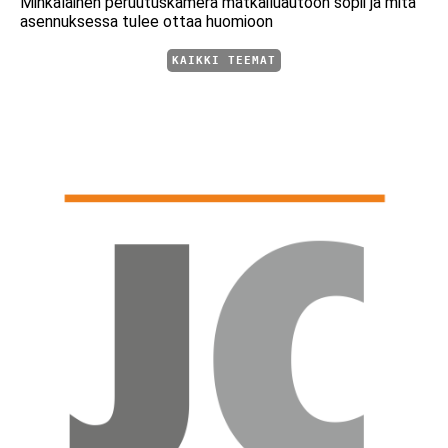
Minkälainen peruutuskamera matkailuautoon sopii ja mitä
asennuksessa tulee ottaa huomioon
KAIKKI TEEMAT