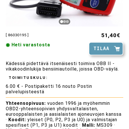
51,40€
[ 86030195 ]
◉ Heti varastosta
TILAA
Kädessä pidettävä itsenäisesti toimiva OBB II -
vikakoodinlukija bensiiniautoille, joissa OBD-väylä.
TOIMITUSKULU:
6.00 € - Postipaketti 16 nouto Postin
palvelupisteestä
Yhteensopivuus:
vuoden 1996 ja myöhemmin
OBD2-yhteensopivien yhdysvaltalaisten,
eurooppalaisten ja aasialaisten ajoneuvojen kanssa
·
Koodit:
yleiset (P0, P2, P3 ja U0) ja valmistajan
spesifiset (P1, P3 ja U1) koodit ·
Malli:
MS309 ·