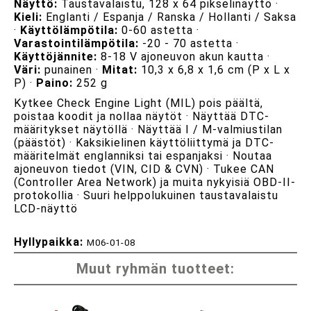
Näyttö:
Taustavalaistu, 128 x 64 pikselinäyttö ·
Kieli:
Englanti / Espanja / Ranska / Hollanti / Saksa
·
Käyttölämpötila:
0-60 astetta ·
Varastointilämpötila:
-20 - 70 astetta ·
Käyttöjännite:
8-18 V ajoneuvon akun kautta ·
Väri:
punainen ·
Mitat:
10,3 x 6,8 x 1,6 cm (P x L x
P) ·
Paino:
252 g
Kytkee Check Engine Light (MIL) pois päältä,
poistaa koodit ja nollaa näytöt · Näyttää DTC-
määritykset näytöllä · Näyttää I / M-valmiustilan
(päästöt) · Kaksikielinen käyttöliittymä ja DTC-
määritelmät englanniksi tai espanjaksi · Noutaa
ajoneuvon tiedot (VIN, CID & CVN) · Tukee CAN
(Controller Area Network) ja muita nykyisiä OBD-II-
protokollia · Suuri helppolukuinen taustavalaistu
LCD-näyttö
Hyllypaikka:
M06-01-08
Muut ryhmän tuotteet: