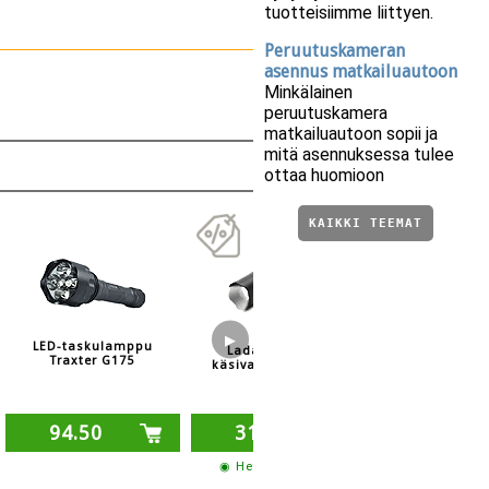
tuotteisiimme liittyen.
Peruutuskameran
asennus matkailuautoon
Minkälainen
peruutuskamera
matkailuautoon sopii ja
mitä asennuksessa tulee
ottaa huomioon
KAIKKI TEEMAT
(50.40)
LED Lenser 
▶
LED-taskulamppu
taskulam
Ladattava LED-
Traxter G175
käsivalaisin Traxter
R900
94.50
31.50
30.40
◉ Heti varastosta
◉ Heti varas