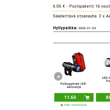
6.00 € - Postipaketti 16 nou
Säädettävä otsanauha. 3 x AA
Hyllypaikka:
M06-01-03
◀
LED-
Tr
Polkupyörän LED-
valosarja
11.60
8
◉ Heti varastosta