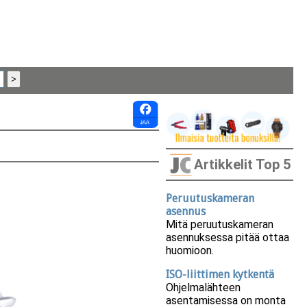
Artikkelit Top 5
Peruutuskameran
asennus
Mitä peruutuskameran
asennuksessa pitää ottaa
huomioon.
ISO-liittimen kytkentä
Ohjelmalähteen
asentamisessa on monta