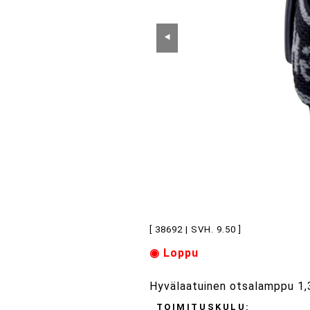
⯇
[ 38692 | SVH. 9.50 ]
◉ Loppu
Hyvälaatuinen otsalamppu 1,3 
TOIMITUSKULU: