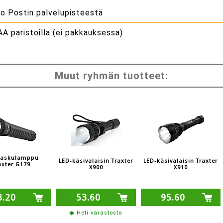
to Postin palvelupisteestä
A paristoilla (ei pakkauksessa)
Muut ryhmän tuotteet:
taskulamppu
LED-käsivalaisin Traxter
LED-käsivalaisin Traxter
axter G179
X900
X910
8.20
53.60
95.60
◉ Heti varastosta