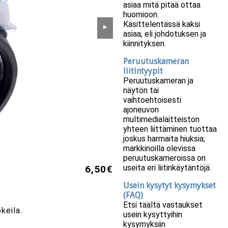
asiaa mitä pitää ottaa
huomioon.
Käsittelentässä kaksi
⯈
asiaa, eli johdotuksen ja
kiinnityksen.
Peruutuskameran
liitintyypit
Peruutuskameran ja
näytön tai
vaihtoehtoisesti
ajoneuvon
multimedialaitteiston
yhteen liittäminen tuottaa
joskus harmaita hiuksia;
markkinoilla olevissa
peruutuskameroissa on
useita eri liitinkäytäntöjä.
6,50€
Usein kysytyt kysymykset
(FAQ)
Etsi täältä vastaukset
keila.
usein kysyttyihin
kysymyksiin