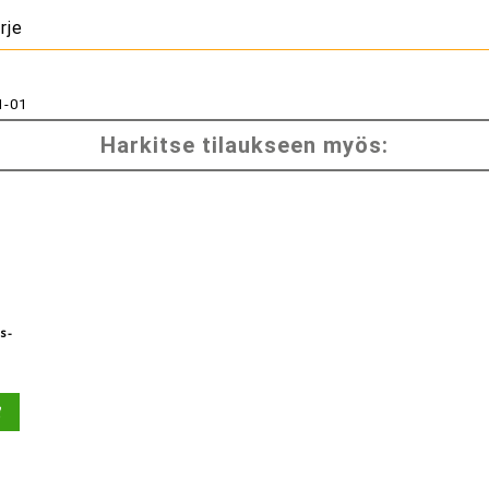
rje
1-01
Harkitse tilaukseen myös:
s-