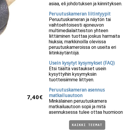
asiaa, eli johdotuksen ja kiinnityksen.
Peruutuskameran liitintyypit
Peruutuskameran ja näytön tai
vaihtoehtoisesti ajoneuvon
multimedialaitteiston yhteen
liittäminen tuottaa joskus harmaita
hiuksia; markkinoilla olevissa
peruutuskameroissa on useita eri
liitinkäytäntöjä.
Usein kysytyt kysymykset (FAQ)
Etsi täältä vastaukset usein
kysyttyihin kysymyksiin
tuotteisiimme liittyen.
Peruutuskameran asennus
matkailuautoon
7,40€
Minkälainen peruutuskamera
matkailuautoon sopii ja mitä
asennuksessa tulee ottaa huomioon
KAIKKI TEEMAT