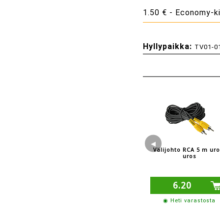
1.50 € - Economy-ki
Hyllypaikka:
TV01-0
◀
Välijohto RCA 5 m uro
uros
6.20
◉ Heti varastosta