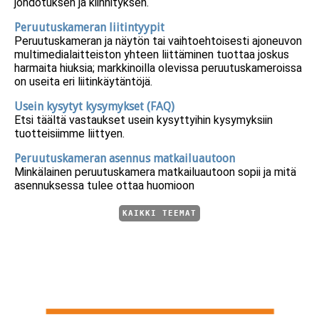
johdotuksen ja kiinnityksen.
Peruutuskameran liitintyypit
Peruutuskameran ja näytön tai vaihtoehtoisesti ajoneuvon
multimedialaitteiston yhteen liittäminen tuottaa joskus
harmaita hiuksia; markkinoilla olevissa peruutuskameroissa
on useita eri liitinkäytäntöjä.
Usein kysytyt kysymykset (FAQ)
Etsi täältä vastaukset usein kysyttyihin kysymyksiin
tuotteisiimme liittyen.
Peruutuskameran asennus matkailuautoon
Minkälainen peruutuskamera matkailuautoon sopii ja mitä
asennuksessa tulee ottaa huomioon
KAIKKI TEEMAT