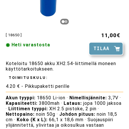
11,00€
[ 18650 ]
◉ Heti varastosta
TILAA
Koteloitu 18650 akku XH2.54-liittimellä moneen
käyttötarkoitukseen.
TOIMITUSKULU:
4.20 € - Pikkupaketti perille
Akun tyyppi:
18650 Li-ion ·
Nimellisjännite:
3,7V ·
Kapasiteetti:
3800mah ·
Lataus:
jopa 1000 jaksoa
·
Liittimen tyyppi:
XH 2.5 pistoke, 2 pin ·
Nettopaino:
noin 50g ·
Johdon pituus:
noin 18,5
cm ·
Koko (K x L):
66,1 x 18,6 mm · Suojauspiiri
ylijännitettä, ylivirtaa ja oikosulkua vastaan