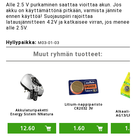
Alle 2.5 V purkaminen saattaa vioittaa akun. Jos
akku on käyttämättönä pitkään, varmista jännite
ennen käyttöä! Suojauspiiri rajoittaa
latausjännitteen 4.2V ja katkaisee virran, jos menee
alle 2.5V.
Hyllypaikka:
M03-01-03
Muut ryhmän tuotteet:
Litium-nappiparisto
CR2032 3V
Akkulaturipaketti
Alkaali-na
Energy Sistem NNatura
AG13/LR44
12.60
1.60
1.0