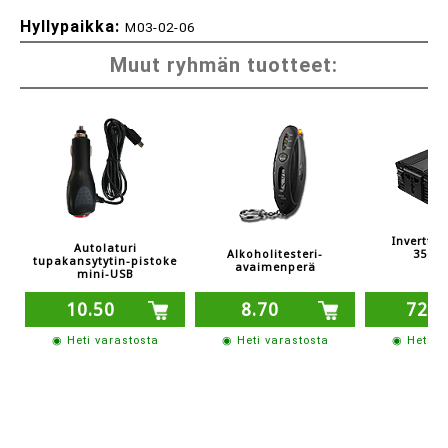
Hyllypaikka:
M03-02-06
Muut ryhmän tuotteet:
Invertter
Autolaturi
350/
Alkoholitesteri-
tupakansytytin-pistoke
avaimenperä
mini-USB
10.50
8.70
72.4
◉ Heti varastosta
◉ Heti varastosta
◉ Heti v