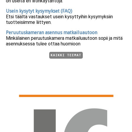
on useita eri liitinkäytäntöjä.
Usein kysytyt kysymykset (FAQ)
Etsi täältä vastaukset usein kysyttyihin kysymyksiin
tuotteisiimme liittyen.
Peruutuskameran asennus matkailuautoon
Minkälainen peruutuskamera matkailuautoon sopii ja mitä
asennuksessa tulee ottaa huomioon
KAIKKI TEEMAT