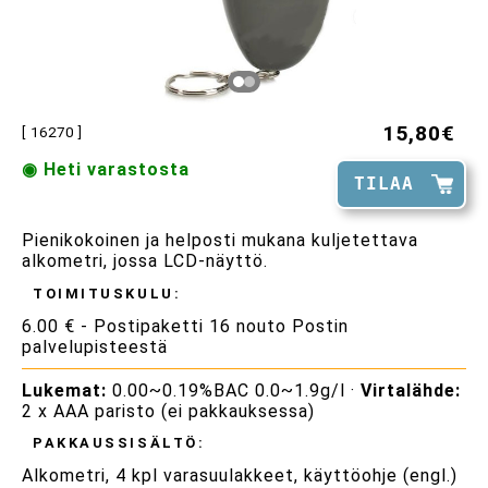
15,80€
[ 16270 ]
◉ Heti varastosta
TILAA
Pienikokoinen ja helposti mukana kuljetettava
alkometri, jossa LCD-näyttö.
TOIMITUSKULU:
6.00 € - Postipaketti 16 nouto Postin
palvelupisteestä
Lukemat:
0.00~0.19%BAC 0.0~1.9g/l ·
Virtalähde:
2 x AAA paristo (ei pakkauksessa)
PAKKAUSSISÄLTÖ:
Alkometri, 4 kpl varasuulakkeet, käyttöohje (engl.)