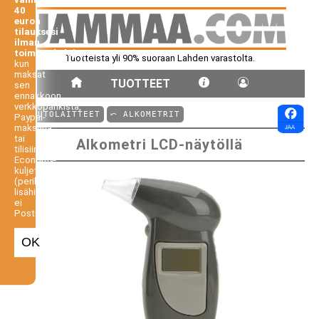
40
euron
tilauksesi
ilman
toimituskuluja,
Tuotteista yli 90% suoraan Lahden varastolta.
kun
maksat
TUOTTEET
sen
ennakkoon
verkkopankista,
⤺ AUTOLAITTEET
⤺ ALKOMETRIT
Paypal-
maksuna
tai
Alkometri LCD-näytöllä
tilisiirtona.
Economy-
kuljetus
(perilletoimitus
lisähintaan,
ei
Postiennakko).
OK