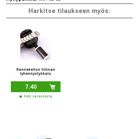
Harkitse tilaukseen myös:
Rannekellon hihnan
lyhennystyökalu
7.40
◉ Heti varastosta