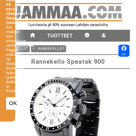
40
euron
tilauksesi
ilman
toimituskuluja,
Tuotteista yli 90% suoraan Lahden varastolta.
kun
maksat
TUOTTEET
sen
ennakkoon
verkkopankista,
⤺ KELLOT
⤺ RANNEKELLOT
Paypal-
maksuna
tai
Rannekello Speatak 900
tilisiirtona.
Economy-
kuljetus
(perilletoimitus
lisähintaan,
ei
Postiennakko).
OK