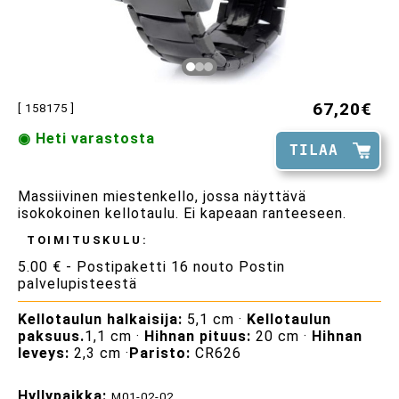
67,20€
[ 158175 ]
◉ Heti varastosta
TILAA
Massiivinen miestenkello, jossa näyttävä
isokokoinen kellotaulu. Ei kapeaan ranteeseen.
TOIMITUSKULU:
5.00 € - Postipaketti 16 nouto Postin
palvelupisteestä
Kellotaulun halkaisija:
5,1 cm ·
Kellotaulun
paksuus.
1,1 cm ·
Hihnan pituus:
20 cm ·
Hihnan
leveys:
2,3 cm ·
Paristo:
CR626
Hyllypaikka:
M01-02-02