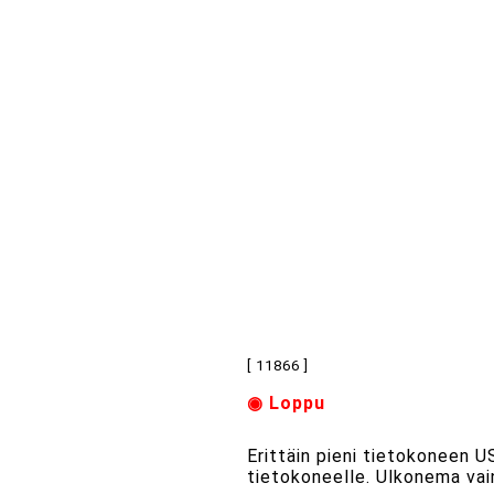
[ 11866 ]
◉ Loppu
Erittäin pieni tietokoneen U
tietokoneelle. Ulkonema va