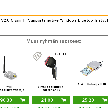
V2.0 Class 1 · Supports native Windows bluetooth stack
Muut ryhmän tuotteet:
(51.40)
Älykortinlukija USB
WiFi-
Viivakoodinlukija
naalinvahvistaja
Traxter G420
90.30
21.00
25.20
Heti varastosta
◉ Heti varastosta
◉ Heti varastosta