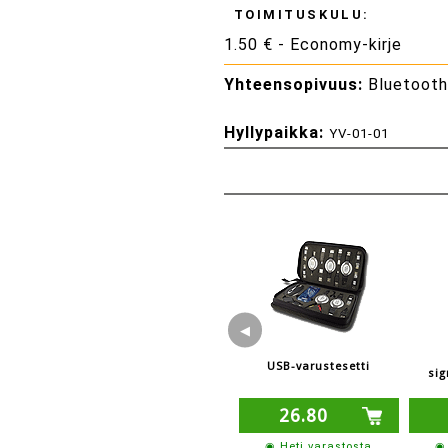
TOIMITUSKULU:
1.50 € - Economy-kirje
Yhteensopivuus:
Bluetooth 
Hyllypaikka:
YV-01-01
◀
USB-varustesetti
sig
26.80
◉ Heti varastosta
◉ 