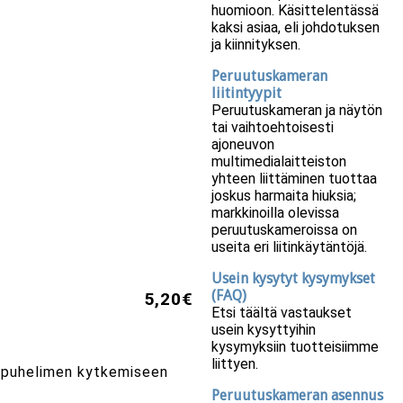
huomioon. Käsittelentässä
kaksi asiaa, eli johdotuksen
ja kiinnityksen.
Peruutuskameran
liitintyypit
Peruutuskameran ja näytön
tai vaihtoehtoisesti
ajoneuvon
multimedialaitteiston
yhteen liittäminen tuottaa
joskus harmaita hiuksia;
markkinoilla olevissa
peruutuskameroissa on
useita eri liitinkäytäntöjä.
Usein kysytyt kysymykset
(FAQ)
5,20€
Etsi täältä vastaukset
usein kysyttyihin
kysymyksiin tuotteisiimme
liittyen.
m. puhelimen kytkemiseen
Peruutuskameran asennus