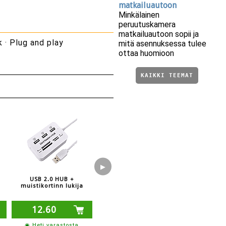
matkailuautoon
Minkälainen
peruutuskamera
matkailuautoon sopii ja
 · Plug and play
mitä asennuksessa tulee
ottaa huomioon
KAIKKI TEEMAT
▶
USB 2.0 HUB +
muistikortinn lukija
12.60
◉ Heti varastosta