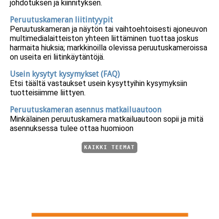
johdotuksen ja kiinnityksen.
Peruutuskameran liitintyypit
Peruutuskameran ja näytön tai vaihtoehtoisesti ajoneuvon
multimedialaitteiston yhteen liittäminen tuottaa joskus
harmaita hiuksia; markkinoilla olevissa peruutuskameroissa
on useita eri liitinkäytäntöjä.
Usein kysytyt kysymykset (FAQ)
Etsi täältä vastaukset usein kysyttyihin kysymyksiin
tuotteisiimme liittyen.
Peruutuskameran asennus matkailuautoon
Minkälainen peruutuskamera matkailuautoon sopii ja mitä
asennuksessa tulee ottaa huomioon
KAIKKI TEEMAT