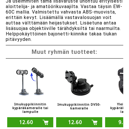
Ja useimmiten tämä lisävaruste unohtuu erityisesti
aloittelija- ja amatöörikuvaajilta. Vastaa täysin EW-
60C mallia. Valmistettu vahvasta ABS-muovista,
erittäin kevyt. Lisäämällä vastavalosuojan voit
auttaa välttämään heijastukset. Lisäetuna antaa
lisäsuojaa objektiiville tärähdyksiltä tai naarmuilta.
Helppokäyttöinen bajonetti-kiinnike takaa tiukan
pitävyyden.
Muut ryhmän tuotteet:
Imukuppikiinnitin
Yleiski
Imukuppikiinnitin DV50-
kypäräkameralle tai
kypäräkam
kameralle
lampulle
lamp
12.60
12.60
9.5