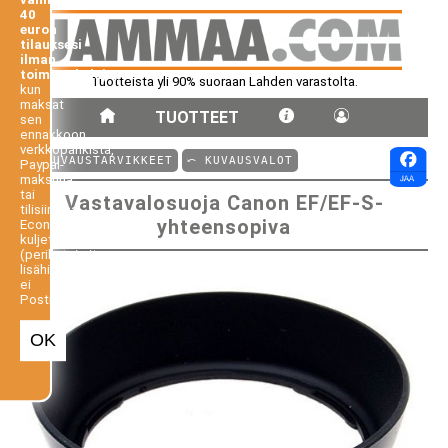
40
euron
tilauksesi
ilman
toimituskuluja,
Tuotteista yli 90% suoraan Lahden varastolta.
kun
maksat
TUOTTEET
sen
ennakkoon
verkkopankista,
⤺ KUVAUSTARVIKKEET
⤺ KUVAUSVALOT
Paypal-
maksuna
tai
Vastavalosuoja Canon EF/EF-S-
tilisiirtona.
yhteensopiva
Economy-
kuljetus
(perilletoimitus
lisähintaan,
ei
Postiennakko).
OK