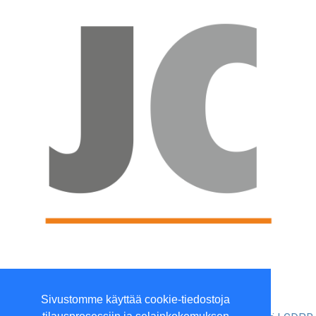
Viilaajankatu 5, 15520 Lahti
Sivustomme käyttää cookie-tiedostoja
P. 010 3961801 (ma-to 9-16)