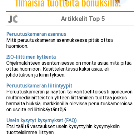
Artikkelit Top 5
Peruutuskameran asennus
Mitä peruutuskameran asennuksessa pitää ottaa
huomioon.
ISO-liittimen kytkentä
Ohjelmalähteen asentamisessa on monta asiaa mitä pitää
ottaa huomioon. Käsittelentässä kaksi asiaa, eli
johdotuksen ja kiinnityksen.
Peruutuskameran liitintyypit
Peruutuskameran ja näytön tai vaihtoehtoisesti ajoneuvon
multimedialaitteiston yhteen liittäminen tuottaa joskus
harmaita hiuksia; markkinoilla olevissa peruutuskameroissa
on useita eri liitinkäytäntöjä.
Usein kysytyt kysymykset (FAQ)
Etsi täältä vastaukset usein kysyttyihin kysymyksiin
tuotteisiimme liittyen.