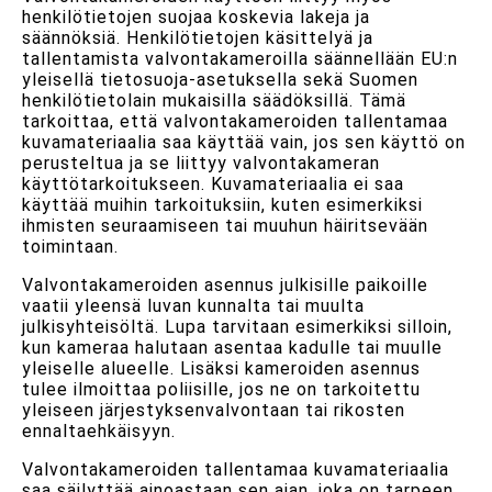
henkilötietojen suojaa koskevia lakeja ja
säännöksiä. Henkilötietojen käsittelyä ja
tallentamista valvontakameroilla säännellään EU:n
yleisellä tietosuoja-asetuksella sekä Suomen
henkilötietolain mukaisilla säädöksillä. Tämä
tarkoittaa, että valvontakameroiden tallentamaa
kuvamateriaalia saa käyttää vain, jos sen käyttö on
perusteltua ja se liittyy valvontakameran
käyttötarkoitukseen. Kuvamateriaalia ei saa
käyttää muihin tarkoituksiin, kuten esimerkiksi
ihmisten seuraamiseen tai muuhun häiritsevään
toimintaan.
Valvontakameroiden asennus julkisille paikoille
vaatii yleensä luvan kunnalta tai muulta
julkisyhteisöltä. Lupa tarvitaan esimerkiksi silloin,
kun kameraa halutaan asentaa kadulle tai muulle
yleiselle alueelle. Lisäksi kameroiden asennus
tulee ilmoittaa poliisille, jos ne on tarkoitettu
yleiseen järjestyksenvalvontaan tai rikosten
ennaltaehkäisyyn.
Valvontakameroiden tallentamaa kuvamateriaalia
saa säilyttää ainoastaan sen ajan, joka on tarpeen