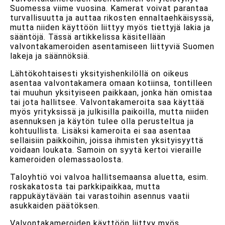
Suomessa viime vuosina. Kamerat voivat parantaa
turvallisuutta ja auttaa rikosten ennaltaehkäisyssä,
mutta niiden käyttöön liittyy myös tiettyjä lakia ja
sääntöjä. Tässä artikkelissa käsitellään
valvontakameroiden asentamiseen liittyviä Suomen
lakeja ja säännöksiä.
Lähtökohtaisesti yksityishenkilöllä on oikeus
asentaa valvontakamera omaan kotiinsa, tontilleen
tai muuhun yksityiseen paikkaan, jonka hän omistaa
tai jota hallitsee. Valvontakameroita saa käyttää
myös yrityksissä ja julkisilla paikoilla, mutta niiden
asennuksen ja käytön tulee olla perusteltua ja
kohtuullista. Lisäksi kameroita ei saa asentaa
sellaisiin paikkoihin, joissa ihmisten yksityisyyttä
voidaan loukata. Samoin on syytä kertoi vieraille
kameroiden olemassaolosta.
Taloyhtiö voi valvoa hallitsemaansa aluetta, esim.
roskakatosta tai parkkipaikkaa, mutta
rappukäytävään tai varastoihin asennus vaatii
asukkaiden päätöksen.
Valvontakameroiden käyttöön liittyy myös