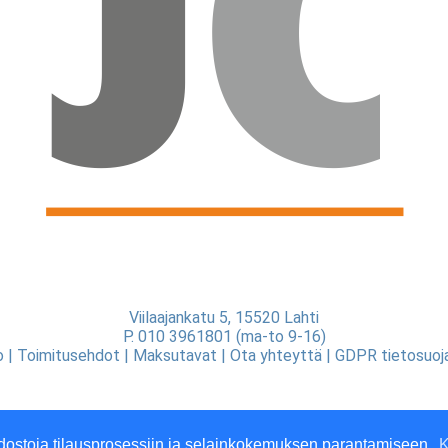
Viilaajankatu 5, 15520 Lahti
P. 010 3961801 (ma-to 9-16)
o
|
Toimitusehdot
|
Maksutavat
|
Ota yhteyttä
|
GDPR tietosuoj
dostoja tilausprosessiin ja selainkokemuksen parantamiseen.
K