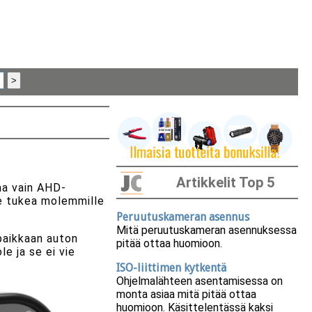
Artikkelit Top 5
aa vain AHD-
ole tukea molemmille
Peruutuskameran asennus
Mitä peruutuskameran asennuksessa
paikkaan auton
pitää ottaa huomioon.
le ja se ei vie
ISO-liittimen kytkentä
Ohjelmalähteen asentamisessa on
monta asiaa mitä pitää ottaa
huomioon. Käsittelentässä kaksi