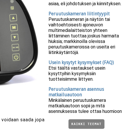
asiaa, eli johdotuksen ja kiinnityksen.
Peruutuskameran liitintyypit
Peruutuskameran ja näytön tai
vaihtoehtoisesti ajoneuvon
multimedialaitteiston yhteen
liittäminen tuottaa joskus harmaita
hiuksia; markkinoilla olevissa
peruutuskameroissa on useita eri
liitinkäytäntöjä.
Usein kysytyt kysymykset (FAQ)
Etsi täältä vastaukset usein
kysyttyihin kysymyksiin
tuotteisiimme liittyen.
Peruutuskameran asennus
matkailuautoon
Minkälainen peruutuskamera
matkailuautoon sopii ja mitä
asennuksessa tulee ottaa huomioon
in voidaan saada jopa
KAIKKI TEEMAT