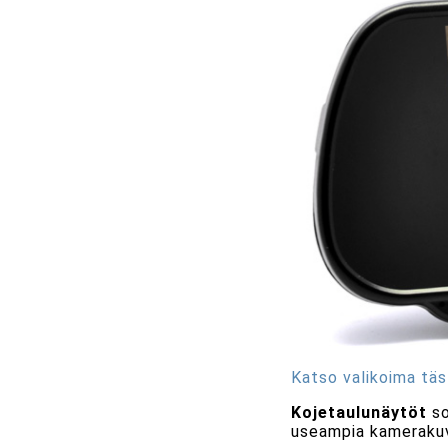
Katso valikoima täs
Kojetaulunäytöt
so
useampia kamerakuv