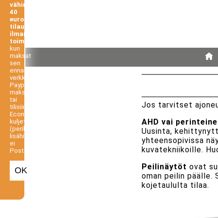
vähintään
40
euron
tilauksesi
ilman
toimituskuluja,
kun
maksat
sen
ennakkoon
verkkopankista,
Paypal-
maksuna
tai
Jos tarvitset ajone
tilisiirtona.
Economy-
AHD vai perintein
kuljetus
(perilletoimitus
Uusinta, kehittyny
lisähintaan,
yhteensopivissa näyt
ei
kuvatekniikoille. H
Postiennakko).
Peilinäytöt
ovat suo
OK
oman peilin päälle. 
kojetaululta tilaa.