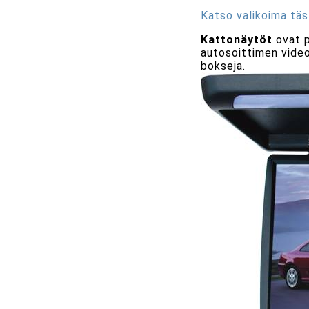
Katso valikoima täs
Kattonäytöt
ovat p
autosoittimen videok
bokseja.