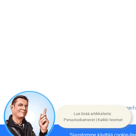
Yritysinf
Lue lisää artikkeleita:
Peruutuskamerat | Kaikki teemat
Sivustomme käyttää cookie-tie