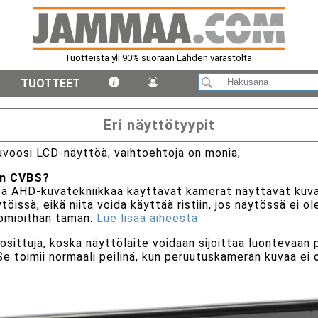
Kysy apua ja neuvoa tarvittaessa
viestillä
TUOTTEET
Eri näyttötyypit
uvoosi LCD-näyttöä, vaihtoehtoja on monia;
en CVBS?
ttä AHD-kuvatekniikkaa käyttävät kamerat näyttävät kuv
öissä, eikä niitä voida käyttää ristiin, jos näytössä ei 
uomioithan tämän.
Lue lisää aiheesta
sittuja, koska näyttölaite voidaan sijoittaa luontevaan 
Se toimii normaali peilinä, kun peruutuskameran kuvaa ei o